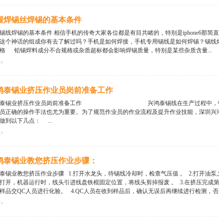
经验证明的具有。 1. 掌握好加热时间 锡焊时可以采用不同的加热速度，例如
不延长时间以满足锡料温度的要求。注意：在大多数情况下延长加热时间对电子产品
握焊锡丝焊锡的基本条件
前提下时间越短越好 2.用烙铁头对焊点施力是有害的 烙铁头把热量传给焊点
徒劳的。很多情况下会造成被焊件的损伤，例如电位器，开关，接插件的焊接点往往
锡线焊锡的基本条件 相信手机的传奇大家各位都是有目共睹的，特别是iphone6那简直
失效。 3.保持合适的温度 如果为了缩短加热时间而采用高温烙铁焊校焊点；
这个神话的组成你有去了解过吗？手机是如何焊接，手机专用锡线是如何焊锡？锡线
焊面上漫流而过早挥发失效；而另一方面焊料熔化速...
格 铅锡焊料成分不合规格或杂质超标都会影响焊锡质量，特别是某些杂质含量...
>>
如锌，铝，镉等，即使是0.001%的含量也会明显影响焊料润湿性和流动性，降低焊
味佳肴，这个道理是显而易见的。 2.材料可焊性 不是所有的材料都可以用同一
鸿泰锡业挤压作业员岗前准备工作
格的说应该是可以锡焊的性质），才能用锡焊连接。一般铜及其合金，金，银，锌，
，在焊接这类材质的产品时就需要采用特殊有机酸活性剂配方所生产出的锡线才能达到
鸿泰锡业挤压作业员岗前准备工作 兴鸿泰锡线在生产过程中，锡线的
的焊点几何形状，对保证锡焊的质量至关重要。 详情请咨询深圳市兴鸿泰锡业有限公司，网址
员正确的操作手法也尤为重要。为了规范作业员的作业流程及提升作业技能，深圳兴
-898.
做到以下几点： ...
>>
.作业员必须熟悉挤压机的组成部件； 2.作业员必须会判定机器、水、电源
理。 3.作业员必须严格按作业指导书的规定流程、作业参数进行作业，先后顺
鸿泰锡业教您挤压作业步骤：
钳、线盘、手套、铁架及黄油等)是否配置齐全，并放在指定的位置，以方便拿...
泰锡业教您挤压作业步骤 1.打开水龙头，待锡线冷却时，检查气压值 。 2.打开油
打开，机器运行时，线头引进线盘铁棍固定位置，将线头剪掉报废 。 3.在挤压完成
样品交QC人员进行化验。 4.QC人员在收到样品后，确认无误后再继续进行检测，否则
>>
退回送样班组，要求重新送样；检测过程中，如发现异常情况，反馈品质主管处理；