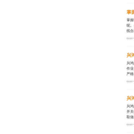
实际
不得
掌
性的
热是
掌握
原件
呢。
在被
线合
more
，例
出美
兴
（严
很差
兴
合理
作业
9957
严格
more
1
处
兴
(剪
兴鸿
开关
取做
more
样品