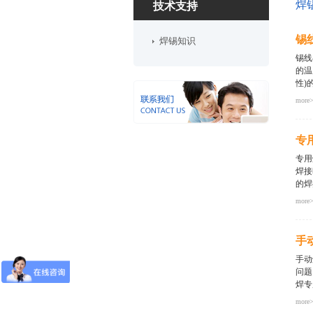
焊
技术支持
锡
焊锡知识
锡
的温
性)
more
让助
铁头
专
注，
端
专
议，
焊
效率
的焊
more
为镀
使
手
条件
接质
手
松香
问题
焊专
more