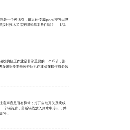
烙铁头形状不良，用小烙铁焊大焊件时我们
装配都是有害的，所以在焊料可以保证润湿焊
主要靠增加接触面积，用烙铁对焊点加力对加
都是固定在塑料构件上，加力的结果容易造成
就是一个神话呀，最近还传出ipone7即将出世
一方面会引起焊锡丝中的焊剂没有足够的时间
焊接时技术又需要哪些基本条件呢？ 1.锡
接质量。再高明的厨师也无法用劣质的原料加工
类锡线进行焊锡的，只有金属有较好可焊性
镍等具有较好可焊性，而铝、不锈钢等可焊性
良好的焊接效果。 3.焊点设计合理 4.
挤压作业是非常重要的一个环节，那
：www.xht01.com,电话400-
鸿泰锡业要求每位挤压机作业员在操作前必须
是否正常；如有异常，及时反馈班组负责人
序不允许颠倒；同时，作业前检查辅助工具
泵,注意声音是否有异常；打开自动开关及绕线
第一个锡筒后，剪断锡线放入冷水中冷却，并
将...
如检测结果OK则正常生产，同时进行首件确