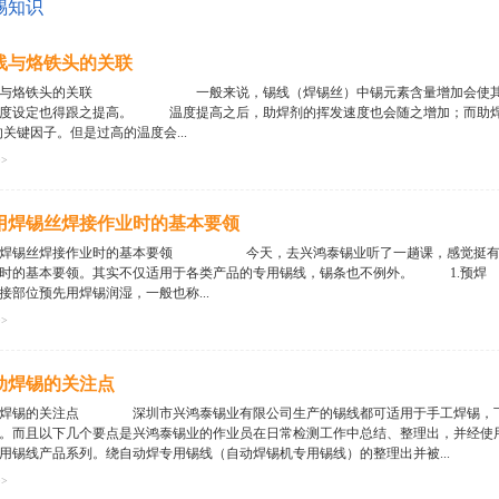
锡知识
线与烙铁头的关联
线与烙铁头的关联 一般来说，锡线（焊锡丝）中锡元素含量增加会使其熔点至
度设定也得跟之提高。 温度提高之后，助焊剂的挥发速度也会随之增加；而助焊
的关键因子。但是过高的温度会...
>>
焊剂挥发得很快，直接造成锡的流动性不足，产生锡尖、锡桥或拉丝等，会严重影响
处在工作温度的环境之中待机时间稍长一点，烙铁头前端就会产生一层焦黑的氧化物
用焊锡丝焊接作业时的基本要领
如果焊接手法不规范，发生的概率是有铅锡线的数倍之多，而且在高温有氧环境下交
的正常吃锡量。就算对焊点的锡量影响不大，氧化物残留在焊点对电子产品及线路板
用焊锡丝焊接作业时的基本要领 今天，去兴鸿泰锡业听了一趟课，感觉挺有道
在使用锡线进行焊接时，需要对作业人员进行培训，经考核合格后方可独立上岗作业
接时的基本要领。其实不仅适用于各类产品的专用锡线，锡条也不例外。 1.预
及降低生产成本。 ...
接部位预先用焊锡润湿，一般也称...
>>
锡，上锡，塘锡等。称预焊是准确的，因为其过程合机理都是锡焊的全过程——焊料
焊件表面”镀“上一层焊锡。 2.焊件表面处理 手工烙铁焊接中遇到的焊件是各
动焊锡的关注点
下使用”保险期“内的电子元件，一般情况下遇到的焊件往往都需要进行表面清理工作
量的杂质。手工操作常用机械刮磨和酒精，丙酮檫洗等简单易行的方法。 3.焊剂
动焊锡的关注点 深圳市兴鸿泰锡业有限公司生产的锡线都可适用于手工焊锡，下
不仅会造成焊后焊点周围需要清洗的工作量，而且还会延长加...
。而且以下几个要点是兴鸿泰锡业的作业员在日常检测工作中总结、整理出，并经使
用锡线产品系列。绕自动焊专用锡线（自动焊锡机专用锡线）的整理出并被...
>>