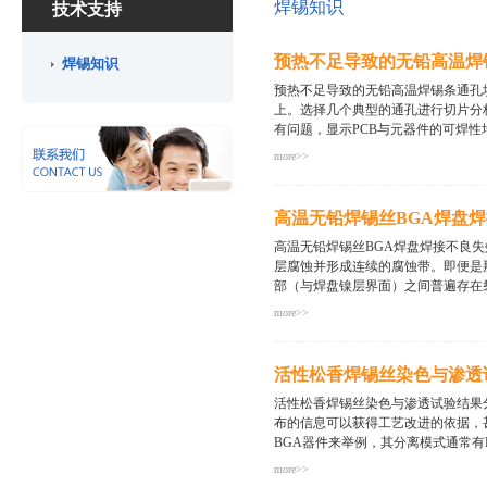
焊锡知识
技术支持
预热不足导致的无铅高温焊
焊锡知识
预热不足导致的无铅高温焊锡条通孔
上。选择几个典型的通孔进行切片分
有问题，显示PCB与元器件的可焊性
more>>
气体或孔壁水分没有通过预热或焊接
断定该通孔爬升不良的根本原因是预
​高温无铅焊锡丝BGA焊盘
式的设备通常很难达到要求，即使板
铅高温焊锡条爬升到位，这时需要更
高温无铅焊锡丝BGA焊盘焊接不良
的走速，必要时需要多管齐下这个问
层腐蚀并形成连续的腐蚀带。即便是
咨询深圳市兴鸿泰锡业有限公司，电话：400-9957-
部（与焊盘镍层界面）之间普遍存在裂
more>>
在腐蚀并已形成明显的渗透性腐蚀带
润湿不良位置焊盘发黑，与失效现象
活性松香焊锡丝染色与渗透
量较低时，镍层的抗蚀性较差，容易
似正常的焊盘，但其金层下面的镍层
活性松香焊锡丝染色与渗透试验结果
成焊点。严重的镍层腐蚀必然会大大
布的信息可以获得工艺改进的依据，
丝时也要注意这类问题。 详情请咨询深
BGA器件来举例，其分离模式通常有BG
http://www.xht01.com/casest/casest/1012
more>>