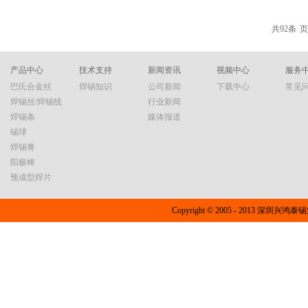
参数相应有较大的调整，最直接的变化
间为30～50s,而环保焊锡丝典型的峰
共
92
条
页
焊接温度一般控制在255～265℃
给印制板带来板弯、板翘、板面起泡分
http://www.xht01.com/casest/casest/1013
产品中心
技术支持
新闻资讯
视频中心
服务
巴氏合金丝
焊锡知识
公司新闻
下载中心
常见
焊锡丝/焊锡线
行业新闻
焊锡条
媒体报道
锡球
焊锡膏
阳极棒
预成型焊片
Copyright © 2005 - 2013 深圳兴