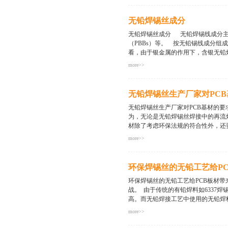
焊盘/PCB基板等，如果没有染成
证明这是器件本身的质量问题，是器
无铅焊锡丝成分
复杂：可能是SMT工艺没有控制好
片来做进一步的判断；如果是第四种
无铅焊锡丝成分 无铅焊锡线成分主要
判断污染或氧化的来源。这种通过染
（PBBs）等。 按无铅锡线成分
时往往更准确。 详情请咨询深圳市兴鸿泰锡业有限公司
看，由于银金属的作用下，含银无铅焊
more>>
。其次，导电性能在焊点中也是很重
好。这些性能都是普通无铅焊锡丝无法
无铅焊锡丝生产厂家对PC
http://www.xht01.com/casest/casest/1012
无铅焊锡丝生产厂家对PCB基材的
为，无论是无铅焊锡丝焊接中的再流
材除了考虑环保法规的符合性外，还要
more>>
系数，另外还要兼顾成本方面的考虑
能如机械性能（弯曲、剥离强度等）
环保焊锡丝的无铅工艺给P
适应性等性能（湿热绝缘电阻、耐离
有限公司，电话：400-9957-898，网址：http:/
环保焊锡丝的无铅工艺给PCB板材
战。 由于传统的有铅焊料如6337焊
高。而无铅焊接工艺中使用的无铅焊料
more>>
活性剂的助焊剂中的卤化物被替换，