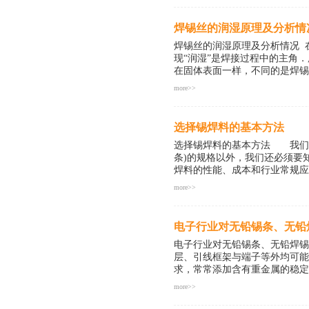
焊锡条(Sn63/Pb37)2、电
接)5、高温焊锡条(400度以
焊锡丝的润湿原理及分析情
满、不会虚焊等不良现象。★ 
★ 各项性能稳定，适用波峰或手浸
焊锡丝的润湿原理及分析情况 
条(Sn96.5Ag3.0Cu0.5)3
现“润湿”是焊接过程中的主角
锡条(400度以上焊接) 无铅
在固体表面一样，不同的是焊
焊等不良现象。★ 加入足量的
more>>
RoHS标准，适用波峰或手浸
性能；2.熔化后粘度低，流动性
而当焊锡润湿在基材上时，
下，基材会受到空气及周边环
选择锡焊料的基本方法
现象正如水倒在涂满油脂的盘
面的氧化膜去除，即使勉强沾
选择锡焊料的基本方法 我们在
薄板浸到水中，没有润湿现象
条)的规格以外，我们还必须要
此金属薄板放入热清洁溶剂中
焊料的性能、成本和行业常规应
而形成一薄且均匀的膜层，
more>>
干净的金属表面合在一起后，
间隙，此为毛细管作用。假如
需要结合自己产品的情况，进行
孔的印刷线路板经过波峰锡炉时
法 首先，根据所要组装的产
电子行业对无铅锡条、无铅
带”并不完全是锡波的压力将焊锡推
常需要焊料的各方面的综合性
因素。 再综合考虑所要组装
电子行业对无铅锡条、无铅焊
国际或国家标准对所初选的无
层、引线框架与端子等外均可
金化学成分、熔点或液相线、
求，常常添加含有重金属的稳定
究。 应用研究就是用所选锡
more>>
进行焊接工艺优化；并对焊接
步确认所选择焊料的可靠性是
造无铅化产品的推动力主要来自