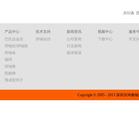
价格、工艺适...
有铅、镉、汞、六价铬等重金属
电气产品中各均质材料单元不
共
92
条
页
个元器件，要求非常严格。因
通的集成电路，其中包括芯片
元器件就不符合要求。如果引线
产品中心
技术支持
新闻资讯
视频中心
服务
件了。 因此，必须对有铅产
深圳市兴鸿泰锡业有限公司，电话：400
巴氏合金丝
焊锡知识
公司新闻
下载中心
常见
焊锡丝/焊锡线
行业新闻
焊锡条
媒体报道
锡球
焊锡膏
阳极棒
预成型焊片
Copyright © 2005 - 2013 深圳兴