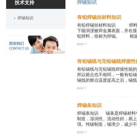
焊锡知识
技术支持
有铅焊锡丝材料知识
焊锡知识
有铅焊锡丝材料知识 焊料是
下能润浸被焊金属表面，并在
铅焊料，俗称为焊锡。 根据熔
more>>
焊料;根据组成成分不同可分为
——是常用的锡铅合金焊料，通
有铅锡线与无铅锡线焊接性
电子行业的软钎焊、散热器及
工艺调质精炼处理而生产成的抗
有铅锡线与无铅锡线焊接性能
焊性强、焊点均匀、光亮等特点。
所以熔点也不相同，一般有铅锡丝
www.xht01.com
锡线的熔点温度提高之后，锡线
more>>
的流动性，会产生锡尖、锡桥
活性的关键因素。 如果有铅
焊锡条知识
的氧化物。这个现象在无铅焊
会严重影响到烙铁头前端的正
焊锡条知识 锡条是焊锡材料
大的影响。 详情请咨询深圳市兴鸿
制造，湿润性、流动性好，易上
强。纯锡制造，锡渣少，减少不必要
more>>