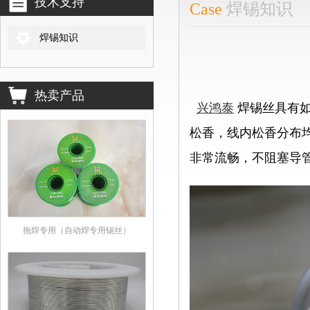
技术支持
Case
焊锡知识
焊锡知识
热卖产品
兴
鸿泰
焊锡丝具有
松香，线内松香分布
非常流畅，不阻塞导
拖焊专用（自动焊专用锡丝）