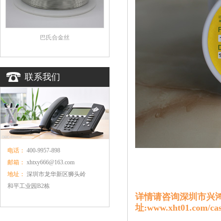
巴氏合金丝
联系我们
电话：
400-9957-898
邮箱：
xhtxy666@163.com
地址：
深圳市龙华新区狮头岭
和平工业园B2栋
详情请咨询
深圳市兴
址:
w
ww.xht01.com/cas