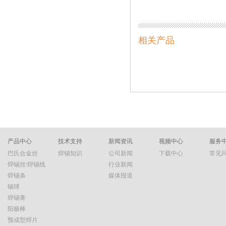
相关产品
产品中心
技术支持
新闻资讯
视频中心
服务
巴氏合金丝
焊锡知识
公司新闻
下载中心
常见
焊锡丝/焊锡线
行业新闻
焊锡条
媒体报道
锡球
焊锡膏
阳极棒
预成型焊片