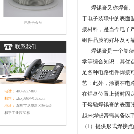
焊锡膏又称焊膏、
于电子装联中的表面
巴氏合金丝
接材料，是当今电子
组件品质的好坏及可
联系我们
焊锡膏是一个复杂的
学等综合知识，其优
足各种电路组件焊接
艺；此外，涂覆在电
电话：
400-9957-898
在焊盘位置上暂时固
邮箱：
xhtxy666@163.com
于熔融焊锡膏的表面
地址：
深圳市龙华新区狮头岭
和平工业园B2栋
起来焊锡膏需具备以
（1）
提供形式焊接点