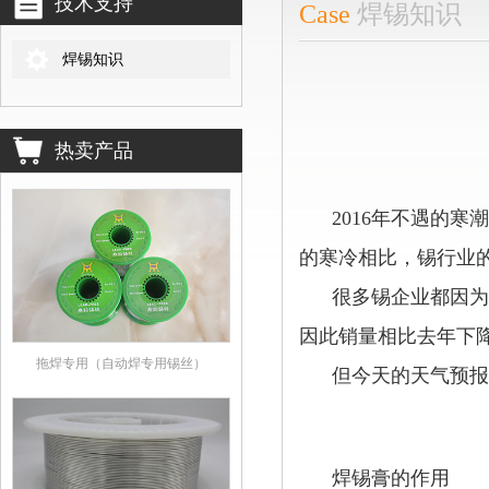
技术支持
Case
焊锡知识
焊锡知识
热卖产品
2016
年不遇的寒潮
的寒冷相比，锡行业
很多锡企业都因为这
因此销量相比去年下
拖焊专用（自动焊专用锡丝）
但今天的天气预报
焊锡膏的作用