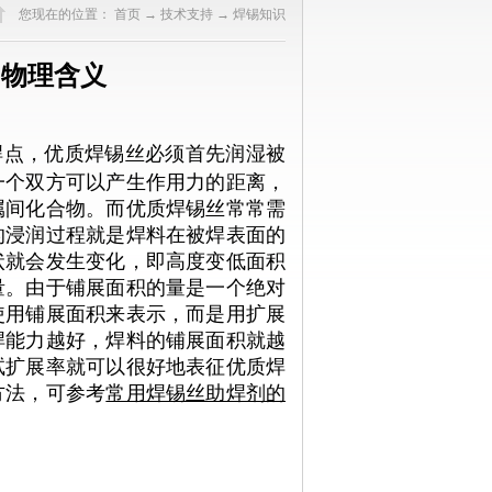
您现在的位置：
首页
→
技术支持
→
焊锡知识
的物理含义
焊点，优质焊锡丝必须首先润湿被
一个双方可以产生作用力的距离，
属间化合物。而优质焊锡丝常常需
的浸润过程就是焊料在被焊表面的
状就会发生变化，即高度变低面积
量。由于铺展面积的量是一个绝对
使用铺展面积来表示，而是用扩展
焊能力越好，焊料的铺展面积就越
试扩展率就可以很好地表征优质焊
方法，可参考
常用焊锡丝助焊剂的