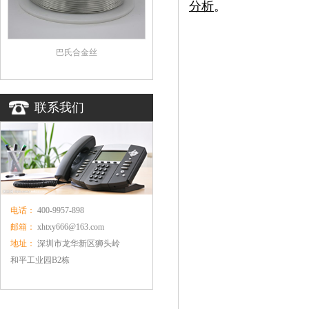
分析
。
巴氏合金丝
联系我们
电话：
400-9957-898
邮箱：
xhtxy666@163.com
地址：
深圳市龙华新区狮头岭
和平工业园B2栋