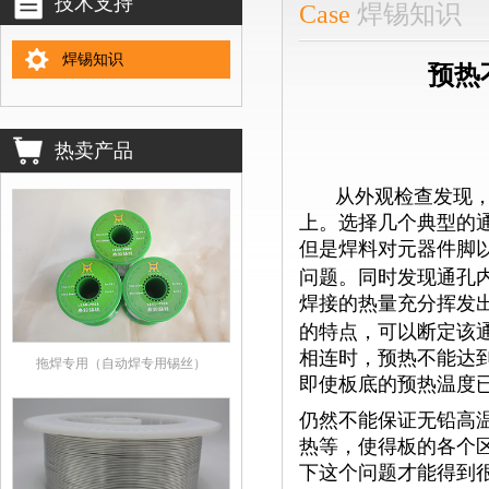
技术支持
Case
焊锡知识
焊锡知识
预热
热卖产品
从外观检查发现，
上。选择几个典型的
但是焊料对元器件脚
问题。同时发现通孔
焊接的热量充分挥发
的特点，可以断定该
相连时，预热不能达
拖焊专用（自动焊专用锡丝）
即使板底的预热温度
仍然不能保证无铅高
热等，使得板的各个
下这个问题才能得到