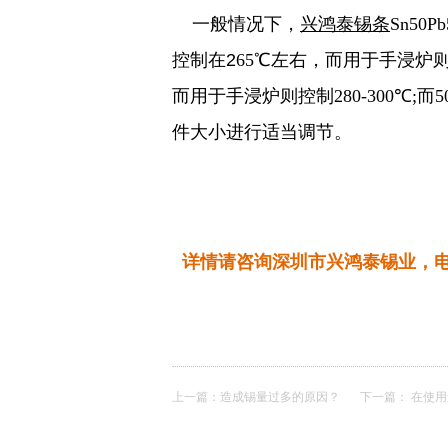
一般情况下，
兴鸿泰锡条
Sn5
控制在
2
65
℃
左右，
而用于手浸炉则温
而用于手浸炉则控制280-300
℃
;而
件大小进行适当调节。
详情请咨询深圳市兴鸿泰锡业，电话：4
上一篇：
造成锡量过多的原因？
下一篇：
在使用