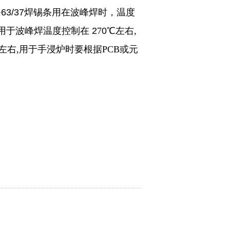
条
63/37
焊锡条
用在波峰焊时，
温度
用于波峰焊温度
控制在
2
7
0℃
左右
,
左右
,用于手浸炉时要根据PCB或元