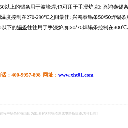
0Pb50以上的锡条用于波峰焊,也可用于手浸炉,如: 兴鸿泰锡
度控制在270-290
℃
之间最佳; 兴鸿泰锡条
50/50
焊
锡条
50以下的
锡条
往往用于手浸炉,如
30/70
焊锡条控制在
300℃
00-9957-898
网址：
www.xht01.com
过程中锡条的锡面因为出现毛状的锡渣造成电路板短路,怎样处理?