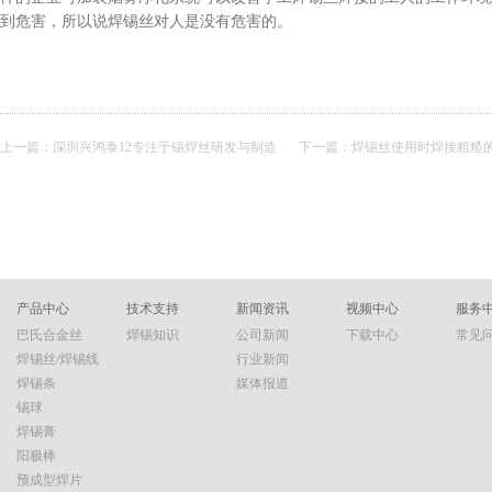
到危害，所以说焊锡丝对人是没有危害的。
上一篇：
深圳兴鸿泰12专注于锡焊丝研发与制造
下一篇：
焊锡丝使用时焊接粗糙
产品中心
技术支持
新闻资讯
视频中心
服务
巴氏合金丝
焊锡知识
公司新闻
下载中心
常见
焊锡丝/焊锡线
行业新闻
焊锡条
媒体报道
锡球
焊锡膏
阳极棒
预成型焊片