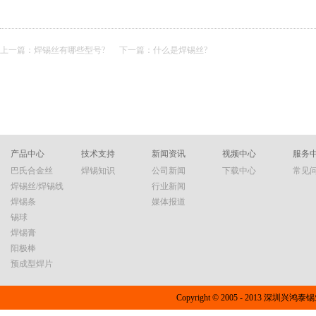
上一篇：
焊锡丝有哪些型号?
下一篇：
什么是焊锡丝?
产品中心
技术支持
新闻资讯
视频中心
服务
巴氏合金丝
焊锡知识
公司新闻
下载中心
常见
焊锡丝/焊锡线
行业新闻
焊锡条
媒体报道
锡球
焊锡膏
阳极棒
预成型焊片
Copyright © 2005 - 2013 深圳兴