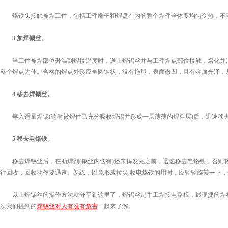
烙铁头接触被焊工件，包括工件端子和焊盘在内的整个焊件全体要均匀受热，不要
3 加焊锡丝。
当工件被焊部位升温到焊接温度时，送上焊锡丝并与工件焊点部位接触，熔化并润
整个焊点为佳。合格的焊点外形应呈圆锥状，没有拖尾，表面微凹，且有金属光泽，
4 移去焊锡丝。
熔入适量焊锡(这时被焊件己充分吸收焊锡并形成一层薄薄的焊料层)后，迅速移
5 移去电烙铁。
移去焊锡丝后，在助焊剂(锡丝内含有)还未挥发完之前，迅速移去电烙铁，否则将
往回收，回收动作要迅速、熟练，以免形成拉尖;收电烙铁的用时，应轻轻旋转一下
以上焊锡丝的操作方法就分享到这里了，焊锡丝是手工焊接电路板，最便捷的焊料
次我们提到的
焊锡丝对人有没有危害
一起来了解。