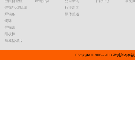
巴氏合金丝
焊锡知识
公司新闻
下载中心
常见
焊锡丝/焊锡线
行业新闻
焊锡条
媒体报道
锡球
焊锡膏
阳极棒
预成型焊片
Copyright © 2005 - 2013 深圳兴