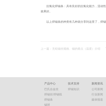
抗氧化焊锡条：具有良好的抗氧化能力，流动性高
效果好。
以上焊锡条的种类有几种就分享到这里了，焊锡条
上一篇：
无铅锡丝规格、锡的熔点（温度）介绍
产品中心
技术支持
新闻资讯
巴氏合金丝
焊锡知识
公司新闻
焊锡丝/焊锡线
行业新闻
焊锡条
媒体报道
锡球