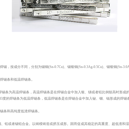
，分别为锡铜(Sn-0.7Cu)、锡银铜(Sn-0.3Ag-0.5Cu)、锡银铜(Sn-3.0Ag-
焊锡条和低温焊锡条。
焊锡条为高温焊锡条，高温焊锡条是在焊锡合金中加入银、锑或者铅比例较高时形成
183度的焊锡条为低温焊锡条，低温焊锡条是在焊锡合金中加入铋、铟、镉形成的焊
锡条和高纯度低渣焊锡条。
锡、铅或者锡铅合金。以铸模铸造或挤压成形。因而促成其稳定的高重度、超低渣和湿