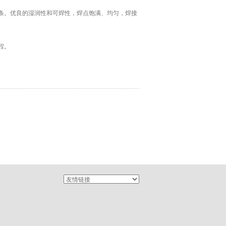
条。优良的湿润性和可焊性，焊点饱满、均匀，焊接
程。