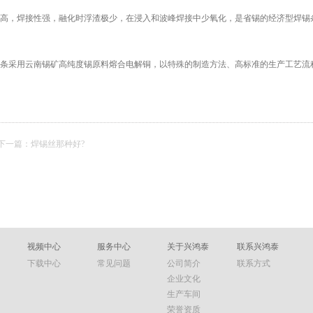
，焊接性强，融化时浮渣极少，在浸入和波峰焊接中少氧化，是省锡的经济型焊锡
采用云南锡矿高纯度锡原料熔合电解铜，以特殊的制造方法、高标准的生产工艺流
下一篇：
焊锡丝那种好?
视频中心
服务中心
关于兴鸿泰
联系兴鸿泰
下载中心
常见问题
公司简介
联系方式
企业文化
生产车间
荣誉资质