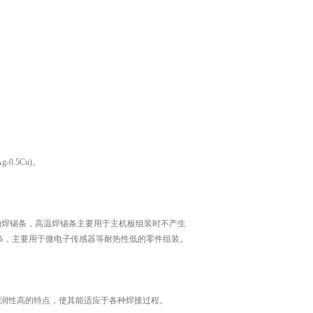
0.5Cu)。
的焊锡条，高温焊锡条主要用于主机板组装时不产生
锡条，主要用于微电子传感器等耐热性低的零件组装。
润性高的特点，使其能适应于各种焊接过程。