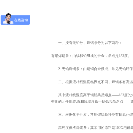
一、按有无铅分，焊锡条分为以下两种：
有铅焊锡条：由锡和铅组成的合金，熔点是183度。
2..无铅焊锡条：由锡铜合金做成。常见无铅环保焊锡，按成分不同
二、根据液相线温度临界点不同，焊锡条有高温
其中液相线温度高于锡铅共晶熔点——183度的
变化的元件组装;液相线温度低于锡铅共晶熔点——
三、根据化学性质，常用焊锡条种类有抗氧化焊
高纯度低渣焊锡条：其采用的原料是100%电解