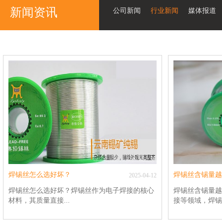
新闻资讯
公司新闻
行业新闻
媒体报道
焊锡丝怎么选好坏？
焊锡丝含锡量越
2025
-
04
-
12
焊锡丝怎么选好坏？焊锡丝作为电子焊接的核心
焊锡丝含锡量越
材料，其质量直接...
接等领域，焊锡丝