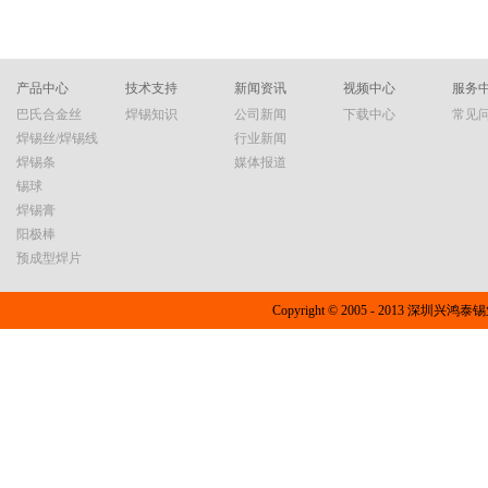
焊点表面需形成镜面光泽，避免出现“砂眼”“气
电器、通讯等多
于其成分。传统有铅焊锡丝含铅量高达60%（如
合金是焊锡丝的
孔”等缺陷参考标准：J-STD-004B中关于润湿平
（约183℃）
常见的Sn63Pb37配方），而铅是已知的神经毒
体应用场景的不
衡时间的指标烟雾量监测焊接过程中烟雾量越
常见的焊锡丝之
素，长期接触可能引发以下风险：健康危害：焊
银、铋、镍等多
少，表明焊锡丝纯度越高需关注助焊剂残留量，
含铅焊锡丝逐渐
接时释放的铅烟和松香挥发物可能损伤呼吸道，
丝包括锡铅合金
产品中心
技术支持
新闻资讯
视频中心
服务
建...
Sn63Cu37
甚至影响生育能力；环境风险：含铅废料处理不
金焊锡丝、锡银
巴氏合金丝
焊锡知识
公司新闻
下载中心
常见
当会污染土壤和水源。解决方案：选择无铅焊锡
灌注在锡合金中
焊锡丝/焊锡线
行业新闻
丝（如Sn99.3Cu0.7、Sn96.5Ag3.0Cu0.5等配
在焊接过程中的
焊锡条
媒体报道
方），其含铅量低于1000ppm，符合欧盟RoHS标
低被焊接材质的
锡球
准。虽然熔点略高（约217-227℃），但通过调整
接面积。锡铅合
焊锡膏
焊接温度可轻松应对，且能显著降低健康风险。
丝，如63%锡
阳极棒
二、焊锡丝类型解析：按需选择更高效根据助焊
点低（183℃
预成型焊片
剂成分和用途，焊锡丝可分为多种类型：类型特
点。然而，由于
点适用场景松香型含松香助焊剂，焊接时烟雾较
害，近年来无铅
大普通电子元件焊接免洗型低残留助焊剂，焊接
丝：为了满足环
Copyright © 2005 - 2013 深圳兴
后无需清洗高精度PCB补焊镀镍型专为镀镍材质
无铅焊锡丝的主
设计，润湿性强硬质金属焊接高温型熔点＞
元素。例如，锡铜
300℃，含银量高特殊合金焊接选购建议：电子
和锡银铜合金焊锡丝
爱好者：松香型（性价比高，注意通风）；专业
等，这些合金具
维修：免洗型（减少残留，提高绝缘性）；珠宝
性，能够满足各
加工：烧焊型（针对锌合金饰品）。三、品牌对
特性熔点低：焊
比：这些大牌值得信赖千住（Senju）：日本...
接过程中所需的
好的润湿性和导电