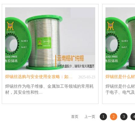
影响焊接的可靠性。本文结合行业实践与专业标
作为连接元器件
准，总结出一套从外观到性能的全方位鉴别方
产品的质量和可
法，帮助用户快速筛选优质焊锡丝。一、外观检
心指标之一，一
查：光泽与膜层的直观判断优质焊锡丝的外观需
而，关于焊锡丝
满足三大标准：表面光滑度：高品质焊锡丝表面
界却存在不同的
应呈现镜面光泽，无氧化发黑现象。部分产品采
讨这一问题，并
用特殊镀膜工艺，可有效隔绝空气，延缓氧化。
丝含锡量的重要
颜色特征：有铅焊锡丝呈银白色或亮银色无铅焊
物理性质、焊接
锡丝为银白色或银灰色需避免选择发灰、发暗的
丝通常具有更低
产品，此类焊锡丝可能含铅量超标或纯度不足。
性，能够形成更
延展性测试：纯度越高的焊锡丝延展性越好，用
而，这并不意味
手弯折时不易断裂。若出现发脆、易碎现象，则
含锡量也可能带
焊锡丝选购与安全使用全攻略：如何选择最安全好用的焊锡丝？
可能掺杂过量杂质。二、成分分析：锡含量与环
2025
-
03
-
23
接难度提升等。
保合规性锡含量检测常规焊锡丝锡含量范围为
应用（一）高含
焊锡丝作为电子维修、金属加工等领域的常用耗
焊锡丝是什么材
40%-99.99%高锡含量（如63%）产品流动性更
高纯度焊锡丝以
材，其安全性和性...
于电子、电气及金
佳，适合精密焊接建议使用电子秤称重，或通过
密电子元件、航
专业仪器检测含锡量，避免虚标环保标准优先选
其焊接点光亮、
择符合RoHS标准的无铅焊锡丝关注产品是否标
足对焊接质量要
能直接影响焊接质量及操作者健康。面对市场上
属加工行业的焊
注“无卤素”“低烟”等环保标识典型无铅焊锡丝熔
也意味着更高的
琳琅满目的产品，如何挑选既安全又好用的焊锡
能特点使其在焊
首页
上一页
1
2
3
4
点范围：217℃-227℃（Sn96.5Ag3.0Cu0.5）三、
感的应用中受到
丝？本文将从成分、类型、品牌选择及使用注意
用。本文将深入
焊接性能测试：润湿性与烟雾量润湿性评估在电
（如63%含锡量
事项四大维度为您详细解析。一、安全性的核
性及其在各种领
路板焊接时，优质焊锡丝应呈现“快速铺展”特性
焊锡丝，因其优
心：无铅焊锡丝是首选焊锡丝的安全性主要取决
构成焊锡丝主要