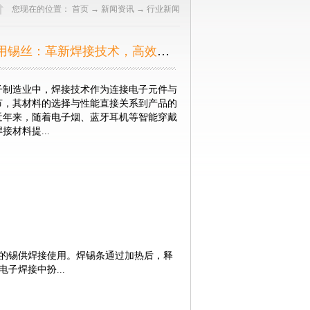
您现在的位置：
首页
→
新闻资讯
→
行业新闻
Z35自动焊专用锡丝：革新焊接技术，高效替代3个银焊锡丝！
子制造业中，焊接技术作为连接电子元件与
节，其材料的选择与性能直接关系到产品的
近年来，随着电子烟、蓝牙耳机等智能穿戴
材料提...
要求。正是在这样的背景下，兴鸿泰Z35
丝凭借其卓越的性能和广泛的应用适应性，
造商信赖的首选。 Z35自动焊专用焊锡
引领创新传统上，含有高比例银的焊锡丝因
和焊接性能而备受青睐，但高昂的成本往往
生产中的应用。兴鸿泰Z35自动焊专用焊
的锡供焊接使用。焊锡条通过加热后，释
领域的革新者，成功实现了对高银焊锡丝的
子焊接中扮...
大大降低了生产成本，更在多项关键性能指
。 活性强，流动性佳，打造完美焊接该焊锡
于其卓越的活性和流动性。优秀的活性意味