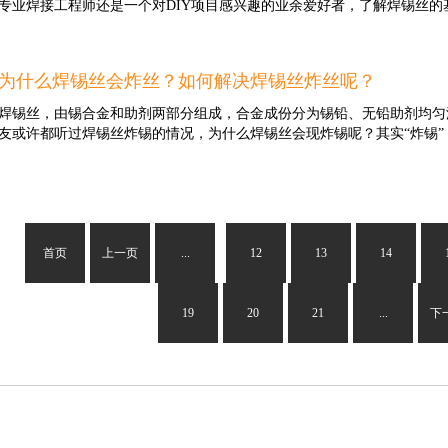
专业焊接工程师还是一个对DIY项目感兴趣的业余爱好者，了解焊锡丝的基
铜等，可能需要使用...
恢复电气连接。今天兴鸿泰和大家聊一聊焊锡丝以及正确使用焊锡丝的技
一些技巧和注意事项。首先，准备工作非常重要。确保工作区域整洁，并
检查焊接设备和工具是否正常工作，如焊接枪、焊接台和锡焊台等。其次
非常重要的。本文将为您介绍焊锡丝的种类、用途以及正确的使用方法。
您可以使用洗洁精或酒精等清洁剂进行清洁，并用干净的布擦拭干燥。这
为什么焊锡丝会炸丝？如何解决焊锡丝炸丝呢？
线。它的外观类似于细长的铅笔芯，常用的规格为0.8毫米到1.2毫米。
能。在进行焊接之前，了解所需焊接的材料和工艺也是至关重要的。不同
可以根据不同的用途和焊接需求而有所变化。常见的合金元素包括铅、银
焊锡丝，由锡合金和助剂两部分组成，合金成份分为锡铅、无铅助剂均匀
焊锡丝。例如，焊接电子元器件时，一般使用较细的焊锡丝，以确保焊接
性能，如提高导电性、强度和耐腐蚀性。焊锡丝的主要用途是进行电子元
友或许都听过焊锡丝炸锡的情况，为什么焊锡丝会现炸锡呢？其实“炸锡” 是
部件时，则需要更厚的焊锡...
泛用于连接电路板上的元件，如电阻器、电容器和集成电路。焊锡丝能够
导。此外，焊锡丝还被用于修复电线和电缆，以及制作手工艺品和模型。
项。首先，选择适合您的项目和材料的焊锡丝规格和合金组成。如果您不
焊接作业时常见的一种现象，主要是指在焊接作业时，高温烙铁头碰到焊
士寻求建议。其次，确保焊锡丝的表面干燥、清洁和光滑。您可以使用焊
弹出一些光亮色泽的小锡珠固体金属，这就是炸锡现象。焊锡丝为什么会
氧化物。此外，热量是焊接的重要因素之一。使用适当的焊接温度和加热
且看焊锡丝厂家兴鸿泰怎么说！一、焊锡丝炸丝原因：1、由于受潮水份
坏工件或焊接不牢固。当您使用焊锡丝进行焊接时，需要注意自身的安全
些城市，潮湿的天气里空气中都存在水份，使焊锡丝（锡线）或线路板因
首页
上一页
...
12
13
14
吸入有害的焊接烟雾...
就会引发断续性的炸锡或爆锡现象。2、锡丝加工的问题：在生产焊锡丝
有裂缝，拉丝油会随裂缝渗入，也是引发焊接作业时炸锡现象的发生。以
于锡线的结构造成的。只有认识到这一点才能真正的解决问题所在。锡线
19
20
21
...
下
填充满助焊剂的。在焊锡时，一旦高温烙铁头碰到焊锡丝，焊锡丝内的助
线管道是密封的，产生的大量气泡引起高压，当压力大于管道的压力时，
决焊锡丝炸锡的方法：如果焊锡材料因天气原因而受潮，有受潮之PCB板
能会产生气体...