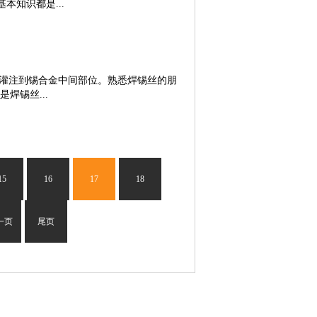
本知识都是...
巧和使用注意事项！正确使用焊锡丝需要
放置防火垫或防火材料以防止火花飞溅。
，保持焊锡丝的表面干燥、清洁和光滑。
焊锡丝是一种由锡和其他合金组成的金属
样可以确保焊锡丝的良好导电性和熔化性
焊锡丝的主要成分是锡，而添加的合金元素则
的材料和工艺可能需要不同类型和规格的
、铜等。这些合金的添加可以改善焊接的
灌注到锡合金中间部位。熟悉焊锡丝的朋
点的精度和细致度。而在焊接较大的金属
器件的焊接。在电子行业中，焊锡丝被广
焊锡丝...
提供可靠的连接，并确保电流的顺畅传
正确使用焊锡丝需要一些技巧和注意事
确定应该选择哪种焊锡丝，可以向专业人
锡丝时，会发出一种炸裂的声音，同时会
锡丝之前先擦拭它，以去除表面的污垢和
出现炸锡的现象呢?出现炸丝如何解决呢？
时间，避免过度加热或过快加热，以免损
的问题：这种现象多在雨季、南方或沿海一
。确保在通风良好的环境下工作，以避免
保管不周或不妥而受潮附有水份在表面，
15
16
17
18
过程中，经过拉丝机时，焊锡丝（锡线）如
上两个原因都是次要原因，主要原因是由
的结构是锡在外面，锡线内有一小管道是
一页
尾页
焊剂迅速溶化产生大量气泡炸开，因为锡
形成将焊锡炸飞，从而形成爆锡。二、解
或PCB板上有机氧化物时，遇高温烙铁也可