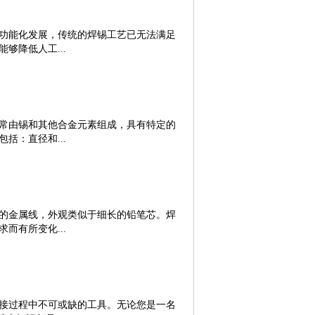
何选择适合的焊锡条呢？一、焊锡条的优
能更快速地与金属表面发生反应，形成稳定
根据需要自行调整焊锡条的长度，以适应不
减少氧化物的产生，提高焊接效率与质量。
可以在焊接过程中提供稳定的熔化状态。这
则确保了焊锡能够均匀、顺畅地填充到每一
功能化发展，传统的焊锡工艺已无法满足
的流动性：熔化后的焊锡条具有良好的流动
，实现无缝连接，增强了焊接点的牢固性和
够降低人工...
面张力，可以更好地吸附于连接点，提高
比高，穿透力强，助力高效生产在保证高品质
靠性和耐腐蚀性，确保焊接连接的稳定性和
35自动焊专用焊锡丝还展现出了极高的性
成分直接影响其性能和适用范围。不同的焊
高银焊锡丝，其成本更低，但性能不减反
的是，对自动焊专用锡丝也提出了更高的
通用焊接任务，而含有其他金属元素的焊
省了大量材料成本。此外，其强大的穿透力
位，从而影响产品质量与生产效率，同时
接。2、直径和长度：焊锡条的直径和长度
或密集的电子元件布局中，也能轻松穿透，
焊料设计开发、生产制造、市场销售于一
常由锡和其他合金元素组成，具有特定的
，而直径较粗的焊锡条则适合于大型焊接
大大提高了生产效率。 牢固、光亮，提升产
用锡丝，广泛应用于家电、通讯、光伏、
括：直径和...
的成品不仅要求功能可靠，外观也同样重
业生产的环保无铅自动焊锡机专用焊锡
焊锡丝焊接后的焊点光亮且均匀，无瑕疵，
配线、仪器装配线、电视机装配线等电子
观度，提升了整体品质感。这一特性尤其适
、焊点光亮、绝缘电阻高等特点，能确保
。常见的直径包括0.8毫米、1.0毫米
牙耳机等对产品外观有较高要求的电子产
更加可控，减少焊接应力和变形。作为焊
够快速熔化和流动。流动性：自动焊专用
，赋能智能穿戴设备鉴于其出色的综合性能，
取精神，通过长期的积极投入以及与高
焊接接头。抗氧化性：自动焊专用锡丝通
焊专用焊锡丝在电子烟、蓝牙耳机...
的金属线，外观类似于细长的铅笔芯。焊
借创新产品和完善的服务，成功应对了行
。可靠性：自动焊专用锡丝经过特殊处
而有所变化...
选择和使用自动焊专用锡丝时，需要根据
规程。建议在购买锡丝时咨询专业的焊接
焊专用锡丝时，以下几个方面也值得考
能，如提高导电性、强度和耐腐蚀性。焊
来改善其性能。这些合金元素可以提供更好
，如电阻器、电容器和集成电路。焊锡丝
镍等。根据具体的应用需求，可以选择不
于制作电子产品、汽车零部件和其他精密
接过程中不可或缺的工具。无论您是一名
接的基材相匹配。不同的基材，如钢、铝、
不稳定时，使用焊锡丝可以轻松地修复并