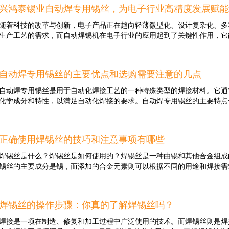
演着桥梁的角色，确保电流的流动和信号的传输。焊锡条有哪些优点？如
着在焊接过程中
兴鸿泰锡业自动焊专用锡丝，为电子行业高精度发展赋能
点1、易于使用：焊锡条通常采用棒状设计，方便握持和操作。焊工可以
的结合层，有效
同的焊接任务。2、高温熔点：焊锡条的合金成分使其具有较高的熔点，
而优异的流动性
随着科技的改革与创新，电子产品正在趋向轻薄微型化、设计复杂化、多
种特性使得焊锡条可以在高温环境下使用，确保焊接的可靠性。3、良好
个细微的缝隙中
生产工艺的需求，而自动焊锡机在电子行业的应用起到了关键性作用，它能
性，能够均匀地涂覆在焊点上，形成可靠的连接。焊锡条还具有较低的表
可靠性。 性价
焊接质量。4、可靠性和耐腐蚀性：焊锡条的合金成分使其具有良好的可
的同时，兴鸿泰Z
长期的可靠性。二、如何选择适合的焊锡条1、合金成分：焊锡条的合金
价比。相比传统
成本，提高焊接效率，并且可以节省焊锡用量，提高焊接质量。与之而来
接任务需要不同成分的焊锡条。一般情况下，含锡量较高的焊锡条适合于
增，为制造商节
自动焊专用锡丝的主要优点和选购需要注意的几点
性能要求。而市面上多数焊锡丝厂家的焊锡材料在上锡时无法一次拖焊到
锡条可以用于特定需求，例如银锡合金焊锡条适用于高要求的电子元件连
使得即便在复杂
也增加了企业的生产成本。在此背景之下，兴鸿泰锡业作为一家集电子锡
自动焊专用锡丝是用于自动化焊接工艺的一种特殊类型的焊接材料。它通
也是选择的关键因素。直径较细的焊锡条适合于小型电子元件的精细焊接
实现精准焊接，
体的企业，不断研发创新，优化产品性能，提升产品品质，推出自动焊专
化学成分和特性，以满足自动化焊接的要求。自动焊专用锡丝的主要特点包
任务。长度则...
品美观度焊接后
汽车电子、医疗器械等领域，并赢得了广大客户的青睐与信任。兴鸿泰锡
要。兴鸿泰Z35
丝，是专为自动焊锡机焊接作业而研制的产品，适用于微电子、无线电装
为产品增添了美
工业的软钎焊锡。兴鸿泰锡业的自动焊专用锡丝具有焊锡速度快、飞溅少
规格：自动焊专用锡丝通常具有特定的直径和规格，以适应自动焊机器的要求
用于电子烟、蓝
焊接过程中的稳定性和一致性，减少了焊接缺陷的发生概率，使焊接过程
正确使用焊锡丝的技巧和注意事项有哪些
等。熔点：自动焊专用锡丝的熔点通常较低，以确保在自动焊接过程中能
品。 广泛应用
锡丝行业的领导企业，兴鸿泰锡业运用信息化的管理模式，勇于创新的拓
锡丝具有良好的流动性，能够在焊接过程中迅速填充焊缝，并形成均匀的
兴鸿泰Z35自动
焊锡丝是什么？焊锡丝是如何使用的？焊锡丝是一种由锡和其他合金组成
校、科研机构的紧密合作，已然成为行业内深具影响力的优秀企业，并凭
常含有抗氧化剂，以减少在焊接过程中锡丝与空气接触而导致的氧化问题
锡丝的主要成分是锡，而添加的合金元素则可以根据不同的用途和焊接需求
业挑战，取得了持续性增长。展...
理，以确保焊接接头的可靠性和机械强度，以适应自动化焊接的要求。在
具体的焊接工艺要求和应用场景进行合理的选择，并遵循相关的安全操作
材料供应商或咨询工艺工程师，以获取最合适的产品和建议。当购买自动
。常见的合金元素包括铅、银、铜等。这些合金的添加可以改善焊接的性
虑：1、合金成分：自动焊专用锡丝通常是通过在锡中添加其他合金元素
焊锡丝的操作步骤：你真的了解焊锡丝吗？
锡丝在电子行业中扮演着重要的角色。它被广泛用于连接电路板上的元件
的流动性、可靠性和耐腐蚀性能。一些常见的合金元素包括银、铜、锌和
能够提供可靠的连接，并确保电流的顺畅传导。在制造业中，焊锡丝被用
焊接是一项在制造、修复和加工过程中广泛使用的技术。而焊锡丝则是焊
同合金成分的锡丝。2、焊接材料的适用性：自动焊专用锡丝需要与要焊
设备。此外，焊锡丝也是修复电线和电缆的常用工具，当电线断裂或连接