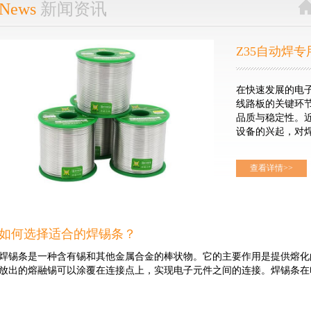
News
新闻资讯
在快速发展的电
线路板的关键环
品质与稳定性。
设备的兴起，对焊接
查看详情>>
出了更高更精细的
自动焊专用焊锡
成为了众多电子制
丝：超越传统，
其优异的导电性
如何选择适合的焊锡条？
限制了其在大规模
焊锡条是一种含有锡和其他金属合金的棒状物。它的主要作用是提供熔化
锡丝，作为这一
放出的熔融锡可以涂覆在连接点上，实现电子元件之间的连接。焊锡条在电
有效替代，不仅
标上实现了超越
丝的一大亮点在