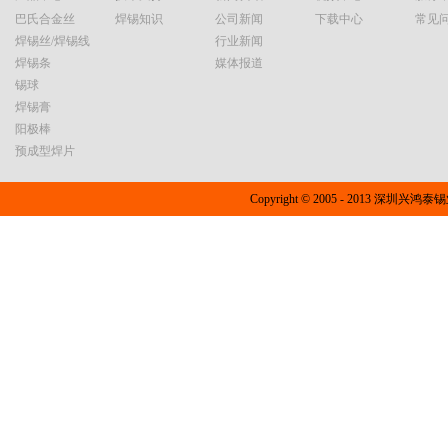
巴氏合金丝
焊锡知识
公司新闻
下载中心
常见
焊锡丝/焊锡线
行业新闻
焊锡条
媒体报道
锡球
焊锡膏
阳极棒
预成型焊片
Copyright © 2005 - 2013 深圳兴