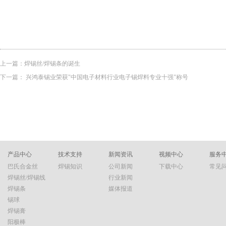
上一篇：
焊锡丝/焊锡条的诞生
下一篇：
兴鸿泰锡业荣获"中国电子材料行业电子锡焊料专业十强"称号
产品中心
技术支持
新闻资讯
视频中心
服务
巴氏合金丝
焊锡知识
公司新闻
下载中心
常见
焊锡丝/焊锡线
行业新闻
焊锡条
媒体报道
锡球
焊锡膏
阳极棒