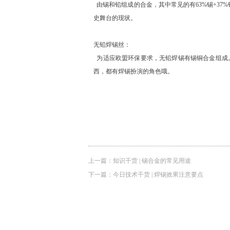
由锡和铅组成的合金，其中常见的有63%锡+3
史舞台的现状。
无铅焊锡丝：
为适应欧盟环保要求，无铅焊锡有锡铜合金组成
西，都有焊锡扮演的角色哦。
上一篇：
知识干货 | 锡合金的常见用途
下一篇：
今日技术干货 | 焊锡效果注意要点