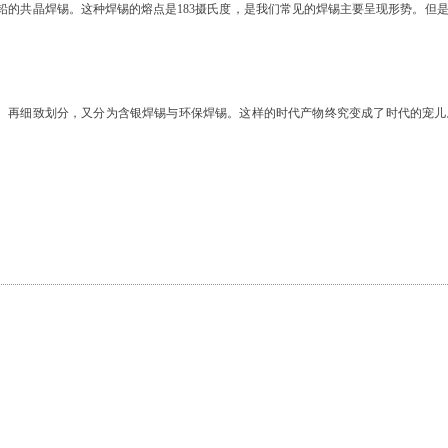
7%铅的共晶焊锡。这种焊锡的熔点是183摄氏度，是我们常见的焊锡主要呈现形势。
。再细致划分，又分为含银焊锡与环保焊锡。这样的时代产物终究变成了时代的宠儿