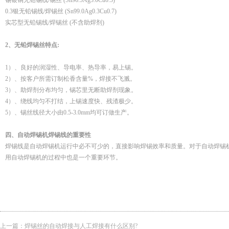
锡银铜无铅锡线/锡丝 (Sn96.5Ag3.0Cu0.5)
0.3银无铅锡线/焊锡丝 (Sn99.0Ag0.3Cu0.7)
实芯型无铅锡线/焊锡丝 (不含助焊剂)
2、无铅焊锡丝特点:
1）、良好的润湿性、导电率、热导率，易上锡。
2）、按客户所需订制松香含量%，焊接不飞溅。
3）、助焊剂分布均匀，锡芯里无断助焊剂现象。
4）、绕线均匀不打结，上锡速度快、残渣极少。
5）、锡丝线径大小由0.5-3.0mm均可订做生产。
四、自动焊锡机焊锡线的重要性
焊锡线是自动焊锡机运行中必不可少的，直接影响焊锡效率和质量。对于自动焊锡
用自动焊锡机的过程中也是一个重要环节。
上一篇：
焊锡丝的自动焊接与人工焊接有什么区别?