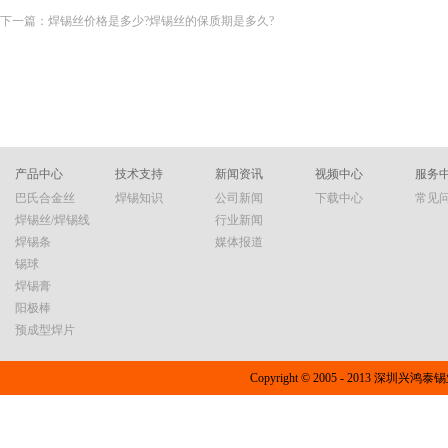
下一篇：
焊锡丝价格是多少?焊锡丝的保质期是多久?
产品中心
技术支持
新闻资讯
视频中心
服务
巴氏合金丝
焊锡知识
公司新闻
下载中心
常见
焊锡丝/焊锡线
行业新闻
焊锡条
媒体报道
锡球
焊锡膏
阳极棒
预成型焊片
Copyright © 2005 - 2013 深圳兴