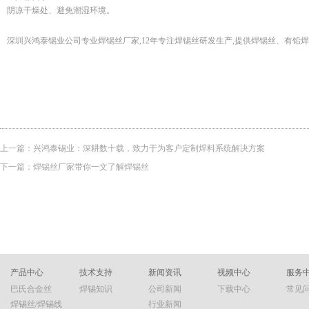
阴凉干燥处、避免潮湿环境。
深圳兴鸿泰锡业公司专业焊锡丝厂家,12年专注焊锡丝研发生产,提供焊锡丝、有
上一篇：
兴鸿泰锡业：深耕数十载，致力于为客户定制焊料系统解决方案
下一篇：
焊锡丝厂家带你一文了解焊锡丝
产品中心
技术支持
新闻资讯
视频中心
服务
巴氏合金丝
焊锡知识
公司新闻
下载中心
常见
焊锡丝/焊锡线
行业新闻