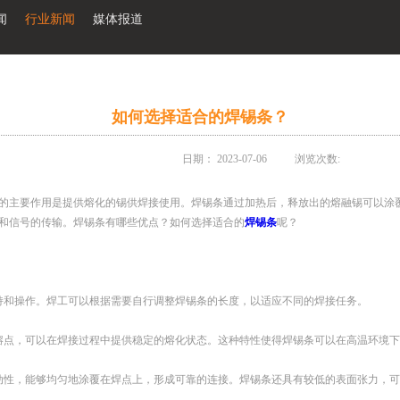
闻
行业新闻
媒体报道
如何选择适合的焊锡条？
日期：
2023-07-06
浏览次数:
的主要作用是提供熔化的锡供焊接使用。焊锡条通过加热后，释放出的熔融锡可以涂
和信号的传输。焊锡条有哪些优点？如何选择适合的
焊锡条
呢？
持和操作。焊工可以根据需要自行调整焊锡条的长度，以适应不同的焊接任务。
熔点，可以在焊接过程中提供稳定的熔化状态。这种特性使得焊锡条可以在高温环境
动性，能够均匀地涂覆在焊点上，形成可靠的连接。焊锡条还具有较低的表面张力，