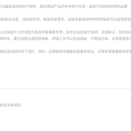
可以确保其性能和可靠性。通过阅读产品评价和用户反馈，选择可靠的供应商和品牌
如防氧化涂层、流动助剂等。根据具体需求，选择具备附加特性的焊锡条可以提高焊
以实现电子元件连接方面发挥着重要作用。其优点包括易于使用、高温熔点、良好的
加特性。通过选择合适的焊锡条，焊接工作可以更加高效、可靠地完成，从而提高电
保在适当的环境下进行。同时，定期检查焊锡条的质量和状况，并及时更换磨损或受
精度发展赋能