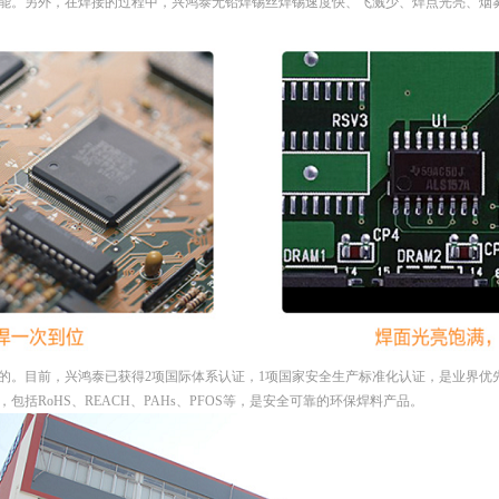
能。另外，在焊接的过程中，兴鸿泰无铅焊锡丝焊锡速度快、飞溅少、焊点光亮、烟
的。目前，兴鸿泰已获得2项国际体系认证，1项国家安全生产标准化认证，是业界优
括RoHS、REACH、PAHs、PFOS等，是安全可靠的环保焊料产品。