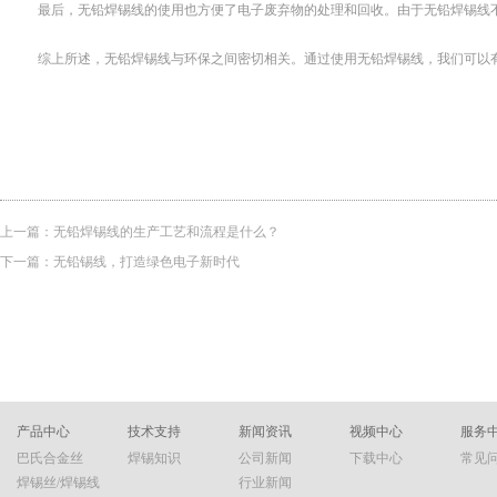
最后，无铅焊锡线的使用也方便了电子废弃物的处理和回收。由于无铅焊锡线不
综上所述，无铅焊锡线与环保之间密切相关。通过使用无铅焊锡线，我们可以有
上一篇：
无铅焊锡线的生产工艺和流程是什么？
下一篇：
无铅锡线，打造绿色电子新时代
产品中心
技术支持
新闻资讯
视频中心
服务
巴氏合金丝
焊锡知识
公司新闻
下载中心
常见
焊锡丝/焊锡线
行业新闻