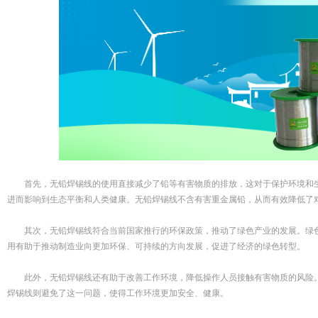
首先，无铅焊锡线的使用直接减少了铅等有害物质的排放，这对于保护环境和生
进而影响到生态平衡和人类健康。无铅焊锡线不含有害重金属铅，从而有效降低了
其次，无铅焊锡线符合当前国家推行的环保政策，推动了绿色产业的发展。绿色
用有助于推动制造业向更加环保、可持续的方向发展，促进了经济的绿色转型。
此外，无铅焊锡线还有助于改善工作环境，降低操作人员接触有害物质的风险。
焊锡线则避免了这一问题，使得工作环境更加安全、健康。