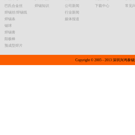
巴氏合金丝
焊锡知识
公司新闻
下载中心
常见
焊锡丝/焊锡线
行业新闻
焊锡条
媒体报道
锡球
焊锡膏
阳极棒
预成型焊片
Copyright © 2005 - 2013 深圳兴