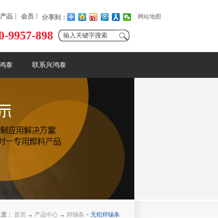
产品
会员
网站地图
分享到：
0-9957-898
鸿泰
联系兴鸿泰
位置：
首页
→
产品中心
→
焊锡条
>
无铅焊锡条