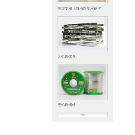
拖焊专用（自动焊专用锡丝）
无铅焊锡条
无铅焊锡丝