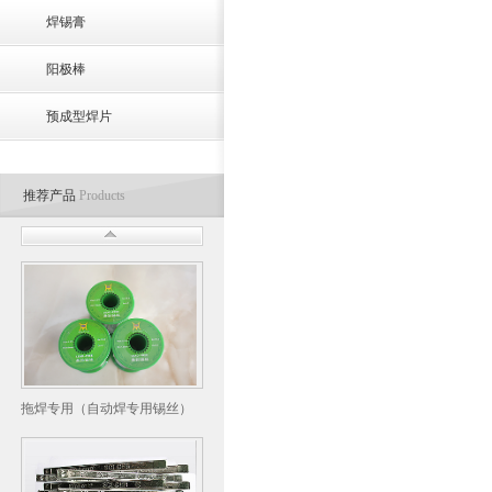
焊锡膏
阳极棒
预成型焊片
推荐产品
Products
拖焊专用（自动焊专用锡丝）