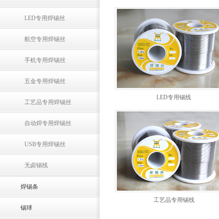
LED专用焊锡丝
航空专用焊锡丝
手机专用焊锡丝
五金专用焊锡丝
LED专用锡线
工艺品专用焊锡丝
自动焊专用焊锡丝
USB专用焊锡丝
无卤锡线
焊锡条
工艺品专用锡线
锡球