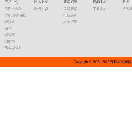
产品中心
技术支持
新闻资讯
视频中心
服务
巴氏合金丝
焊锡知识
公司新闻
下载中心
常见
焊锡丝/焊锡线
行业新闻
焊锡条
媒体报道
锡球
有铅锡条
焊锡膏
阳极棒
预成型焊片
Copyright © 2005 - 2013 深圳兴
有铅焊锡丝
无铅-锡圆球