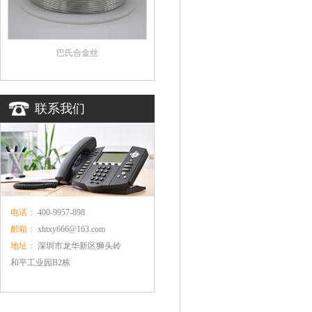
巴氏合金丝
联系我们
电话：
400-9957-898
邮箱：
xhtxy666@163.com
地址：
深圳市龙华新区狮头岭
和平工业园B2栋