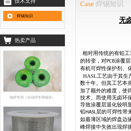
技术支持
Case
焊锡知识
焊锡知识
无
热卖产品
相对用传统的有铅工
的转变，对
涂覆层
PCB
有机可焊性保护剂、
HASL
工艺由于其生
数十年。但其工艺本
加了额外的难度，使
技术。而使用无卤环
拖焊专用（自动焊专用锡丝）
导致涂覆层退化较明
铅
层的可焊性带
HASL
如最薄区域的焊盘边
峰焊接中失效出现焊