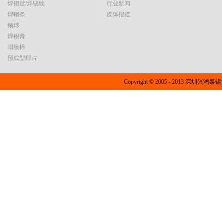
焊锡丝/焊锡线
行业新闻
焊锡条
媒体报道
锡球
焊锡膏
阳极棒
预成型焊片
Copyright © 2005 - 2013 深圳兴