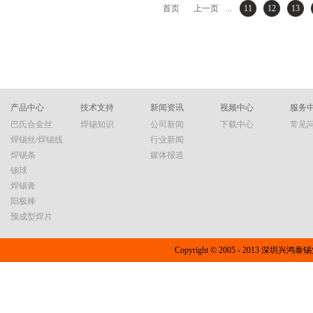
898，网址：http://www.xht01.com/serverst/cjwt/1012.html
首页
上一页
...
11
12
13
产品中心
技术支持
新闻资讯
视频中心
服务
巴氏合金丝
焊锡知识
公司新闻
下载中心
常见
焊锡丝/焊锡线
行业新闻
焊锡条
媒体报道
锡球
焊锡膏
阳极棒
预成型焊片
Copyright © 2005 - 2013 深圳兴