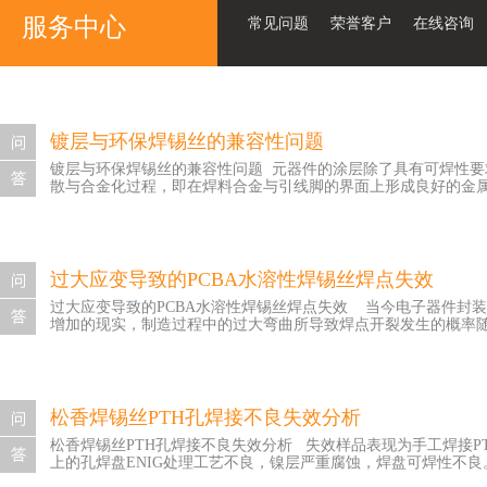
服务中心
常见问题
荣誉客户
在线咨询
镀层与环保焊锡丝的兼容性问题
镀层与环保焊锡丝的兼容性问题 元器件的涂层除了具有可焊性
散与合金化过程，即在焊料合金与引线脚的界面上形成良好的金属
某些镀层如银钯合金的镀层与环保焊锡丝的兼容性就非常差，在
好。因此，在选择好环保焊锡丝的前提下，就必须考虑无铅元器
锡业有限公司，电话：400-9957-898，网址：http://www.xht01.com/serve
过大应变导致的PCBA水溶性焊锡丝焊点失效
过大应变导致的PCBA水溶性焊锡丝焊点失效 当今电子器件封
增加的现实，制造过程中的过大弯曲所导致焊点开裂发生的概率随
都会导致焊点的损坏。这些失效包括在PCBA制造和测试过程中的
无非机械应力和热应力。机械应力指物体受到外力而变形时，在
部各部分之间的相互约束，使其不能完全自由胀缩而产生的应力。
松香焊锡丝PTH孔焊接不良失效分析
括把应变片粘贴在印制板上，然后让贴装好应变片的PCBA经受
松香焊锡丝PTH孔焊接不良失效分析 失效样品表现为手工焊接
中要进行确认并采取改善措施。 详情请咨询深圳市兴鸿泰锡业有限公司，电话：400-9
上的孔焊盘ENIG处理工艺不良，镍层严重腐蚀，焊盘可焊性不良