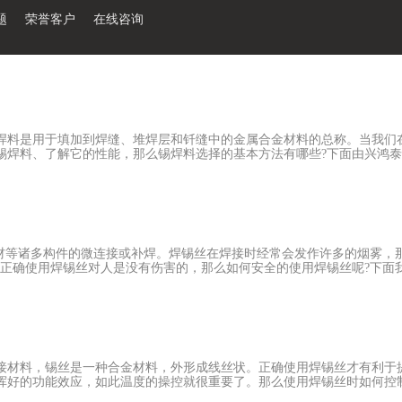
题
荣誉客户
在线咨询
焊料是用于填加到焊缝、堆焊层和钎缝中的金属合金材料的总称。当我们
焊料、了解它的性能，那么锡焊料选择的基本方法有哪些?下面由兴鸿泰厂
装的产品的可靠性要求以及组装焊接方式，初步确定锡焊料的合金组成
免或减小对产品的不良影响，成本成为后面才考虑的因素。 然后，考
后，应该按照国际或国家标准对所初选的无铅锡焊料进行性能检测或者指
、润湿性、力学性能、可靠性能等。各项指标符合设计要求后，就可以
管材等诸多构件的微连接或补焊。焊锡丝在焊接时经常会发作许多的烟雾，
适用性、可靠性，以及设备、工艺兼容性等，筛选出合适的无铅锡焊料
正确使用焊锡丝对人是没有伤害的，那么如何安全的使用焊锡丝呢?下面我们
可以分为锡铅焊料、银焊料、铜焊料等。
制。如：宽敞、通风良好的车间环境;为每个焊接台统一装制微型抽风扇
注入的助焊剂含量及成份。把原有的化工助焊剂换成有机的松香，使焊
害。作业人员必须使用相应的防护眼镜、面罩、口罩、手套，穿白色防护
要佩戴使用有送风性能的防护头盔。 4、通风方式可分为自然通风和
接材料，锡丝是一种合金材料，外形成线丝状。正确使用焊锡丝才有利于
而在自然通风较差的室内，封闭的容器内进行焊接时，必须有机械通风
好的功能效应，如此温度的操控就很重要了。那么使用焊锡丝时如何控制温
识，降低职业病的发病率。同时，还应加强作业场所的尘毒危害的监测工
分享到这里了，安全的使...