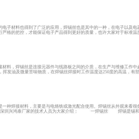
绍： 1、焊锡丝进行焊接的时候应当对温度进行有效的操控，这样才
锡丝避免在锡锅内，接入锡锅，将电源开关翻开之后经温度调理至250摄
的盖住加热管。在焊锡丝进行熔化的时分，应当恰当的添加焊锡丝的数
还有焊锡丝剩下的时分千万不要将熔锡炉的加热电源堵截，这时分应当恰
的电子材料也得到了广泛的应用，焊锡丝也是其中的一种，在电子以及电
/67的焊锡丝的温度操控在250摄氏度左右，50/50的焊锡丝的温度应当操
严格的把控，才能保证电子产品得到更好的质量，也许大家对于标准温度并
、焊锡丝的锡炉温度进行调查的时分，应当不要单纯的只调查锡炉自身的
般高温焊锡丝的工作温度应当操控...
由深圳兴鸿泰厂家的工作人员为大家介绍一下： 兴鸿泰生产的焊锡丝
-50℃。下面焊锡专员总结出各种焊锡工作中恰当的运用温度： 通常焊锡丝溶点
0℃(约518℉ - 608℉) 生产线运用温度：300℃?380℃(约572℉ - 7
00℃(约752℉) 注意事项：在赤色区即温度超越400℃(752℉)，勿
接材料，焊锡丝是连接元器件与线路板之间的介质，在生产与维修工作中
锡丝能耐多少度的低温就分享到这里了，运用焊锡丝进行焊接的时候应
%，挥发油及微量苦味物质，在焊锡丝焊接时工作温度达250度的高温，有部分
含锡量应该为多少?今天就由深圳兴鸿泰厂家的工作人员为大家分享一下
成份是铅和锡，锡铅合金共晶点是6337，也就是说锡(sn)含量为63%，铅
响而变化，使PCBA的可靠性得到保障，另外作业温度低，便于焊锡作业
50锡/50铅，45锡/55铅，40锡/60铅等，选择何种合金配比具体需要考
是一种焊接材料，主要是与电烙铁或激光配合使用。焊锡丝从外观来看很
丝，常规锡含量在99.3%。焊锡丝的含锡量比例有：63锡/37铅，60锡/40
由深圳兴鸿泰厂家的技术人员为大家介绍： 一焊锡丝 焊锡是锡和铅熔
因为锡的价格是铅的价格6倍左右，所以含锡量越多，价格越好;另外纯锡焊锡丝，
锡丝的熔点和焊接时所需要的温度也不同，不同的焊件需选用不同的焊
中，固定电子原器件成为焊接的主要成分，焊锡丝的组成与焊锡丝的质量
也被称为熔断器，IEC127标准将它定义为“熔断体(fuse-link)