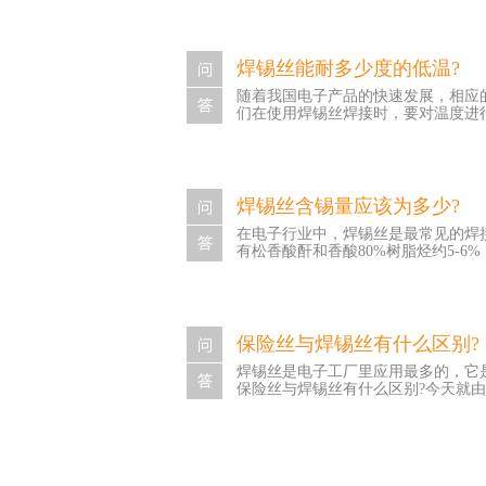
深圳兴鸿泰厂家的工作人员为大家介
锡丝进行焊接的时候应当将恰当的焊
锡的处置，确保整个锡面都能够彻底
焊锡丝能耐多少度的低温?
锡丝在进行运用的时分，假设锡炉内
随着我国电子产品的快速发展，相应
加快锡面的氧化反响。一般咱们能够将63
们在使用焊锡丝焊接时，要对温度进行
温度操控在300摄氏度左右。 3
专用的温度计刺进锡炉中进行测验，一
么焊锡丝能耐多少度的低温呢?下面
产品的高品质要求，焊接点的耐低温超过
419℉) 正常工作温度：270℃ - 32
焊锡丝含锡量应该为多少?
600℉) 吸锡工作温度(大焊点)：4
在电子行业中，焊锡丝是最常见的焊
接时，仅可短时间内运用。 以上焊
有松香酸酐和香酸80%树脂烃约5-6
焊锡丝有一个对比好的焊接作用。
二氧化碳。有很多用户不明白焊锡丝
可是不同的。其中有铅焊锡丝的主要组成
结构的晶粒很细，不容易受环境的影
保险丝与焊锡丝有什么区别?
丝，如60锡/40铅，55锡/45铅，
焊锡丝是电子工厂里应用最多的，它
足环保要求，目前许多工厂开始选用无铅焊锡
保险丝与焊锡丝有什么区别?今天就
铅，40锡/60铅，35锡/65铅等，
而成的合金，锡铅比例不同，无铅焊
的金属加到电子原器件的表面和缝隙
性能和物理性质。 二、保险丝 保险丝