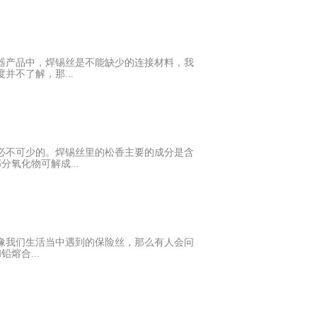
能够确保焊锡丝有一个对比好的焊接作用。焊
氏度左右，运用焊锡丝在发红加热管上进行涂
量确保锡面在一个对比适宜的温度。 2、焊
当的操控温度，所设定的温度不宜太高，避免
器产品中，焊锡丝是不能缺少的连接材料，我
控在280摄氏度左右，30/70的焊锡丝应当将
不了解，那...
外表，这样只会形成对比大的差错，应当运用
采用均采用云南锡矿纯锡原料制作，确保锡丝
：183℃ - 215℃(约361℉ -
16℉) 吸锡工作温度(小焊点)：315℃(约
常常或接连运用;偶然需运用在大焊点或十分疾速焊
必不可少的。焊锡丝里的松香主要的成分是含
当对温度进行有效的操控，这样才能够确保
氧化物可解成...
： 焊锡丝含锡量应该多少?不同的焊锡丝
(pb)含量37%，其共晶温度为183度，晶体
。在实际运用中又划分出很多合金配比焊锡
虑到自身的需求、成本预算及焊接效率等。 为了满
像我们生活当中遇到的保险丝，那么有人会问
铅，55锡/45铅，50锡/50铅，45锡/55
合...
含锡量可达到99.3%，纯度越高越环保，...
锡。 焊锡丝的作用：焊锡丝以作为填充物
密不可分，将影响到焊锡丝的化学性质和机械
”。它是一种安装在电路中，保证电路安全运行的