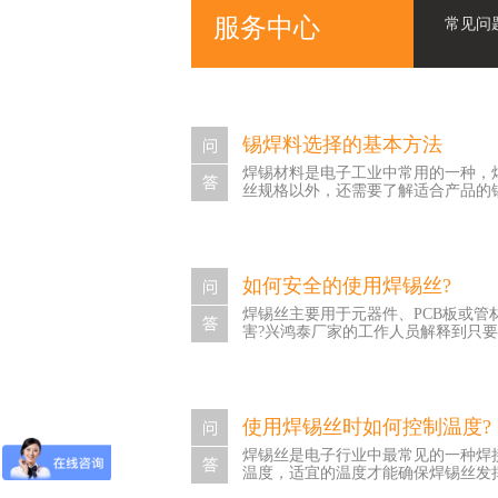
服务中心
常见问
锡焊料选择的基本方法
焊锡材料是电子工业中常用的一种，
丝规格以外，还需要了解适合产品的锡
员为大家介绍： 首先，根据所要组
合性能良好，焊接工艺温度要低，避
性能和成本等方面进行锡焊料的初选
如何安全的使用焊锡丝?
测，如合金化学成分、熔点或液相线
焊锡丝主要用于元器件、PCB板或
焊料的表现，包括性能、价格、工艺
害?兴鸿泰厂家的工作人员解释到只要
里了，焊料根据组成的成分的不同，
： 1、对环保焊锡丝的使用方的控
量。 2、调整环保焊锡丝生产时所
止焊接时产生的有毒气体和粉尘的危
使用焊锡丝时如何控制温度?
在通风条件差的封闭容器内工作，还
焊锡丝是电子行业中最常见的一种焊
力来换气，除尘、排毒效果较好，因
温度，适宜的温度才能确保焊锡丝发挥
全卫生知识教育，提高其自我防范意
题。 以上如何安全的使用焊锡丝就