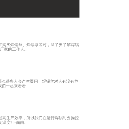
在购买焊锡丝、焊锡条等时，除了要了解焊锡
家的工作人...
。要求高的产品通常需要焊料的各方面的综
虑所要组装的产品的可靠性、无铅锡焊料的
定供货商到第三方资格的检测机构进行性能检
开始其应用研究。 综合评价选定的无铅锡
那么很多人会产生疑问：焊锡丝对人有没有危
。 以上锡焊料选择的基本方法就分享到这
一起来看看...
，让烟雾尽快散去，降低被人体的吸入
锡丝更环保。 3、加强个人防护，可以防
服、绝缘鞋，决不能穿短袖衣或卷起袖子，若
机械通风，其中机械通风是依靠风机产生的压
提高生产效率，所以我们在进行焊锡时要操控
措施。 5、对作业人员应进行必要的职业安
度?下面由...
作以及焊工的体检工作，及时发现和解决问