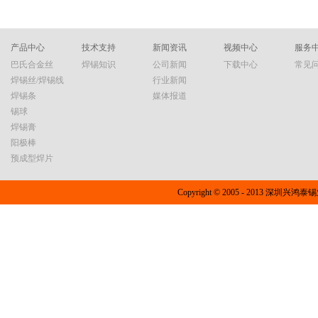
产品中心
技术支持
新闻资讯
视频中心
服务
巴氏合金丝
焊锡知识
公司新闻
下载中心
常见
焊锡丝/焊锡线
行业新闻
焊锡条
媒体报道
锡球
焊锡膏
阳极棒
预成型焊片
Copyright © 2005 - 2013 深圳兴