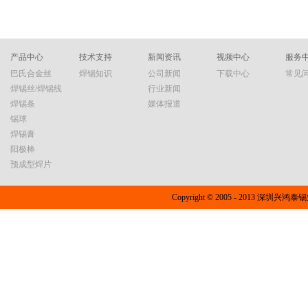
产品中心
技术支持
新闻资讯
视频中心
服务
巴氏合金丝
焊锡知识
公司新闻
下载中心
常见
焊锡丝/焊锡线
行业新闻
焊锡条
媒体报道
锡球
焊锡膏
阳极棒
预成型焊片
Copyright © 2005 - 2013 深圳兴