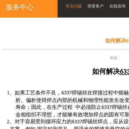
服务中心
常见问题
荣誉客户
在线咨询
如何解决6
来源：
如何解决
63
1、如果工艺条件不良，
焊锡丝
在焊接过程中熔融
6337
析。
偏析使得焊点内部的机械和物理性能发生改
寿
命；因
此，在生产过程 中必须防止
焊锡丝
6337
金
相
组织不
理想，才能够有效增加焊点的固有可
2、对于容易受到循环应力的
焊锡丝焊点，应从设
6337