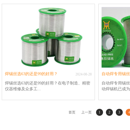
锡丝作为一种环保且高性能的焊接材料，正逐渐
要的连接技术，
取代传统的含铅焊锡丝。本文将深入探讨无铅焊
锡丝，作为一种
锡丝的国家标准及其独特特点，以期为读者提供
料合金制成，因
全面的了解和认识。一、无铅焊锡丝的国家标准
性，在电子、电
无铅焊锡丝的国家标准因合金成分、生产工艺及
而，当涉及到不
用途的不同而有所差异。在国际上，广泛采用的
否能够有效焊接
无铅焊锡标准包括RoHS指令等，这些标准对焊
一、焊锡丝的基
锡材料中的铅含量进行了严格限制，通常要求铅
属元素（如铜、
含量小于0.1%，以符合环保要求。具体到我国，
低的熔点和良好
无铅焊锡丝的国家标准也涵盖了多种合金成分，
丝通过加热熔化
如锡铜无铅焊锡丝（Sn99.3Cu0.7）、锡银铜无铅
合，从而实现连
焊锡丝（Sn96.5Ag3.0Cu0.5）以及0.3银无铅焊锡
到多种因素的影
焊锡丝选63的还是99的好用？
丝（Sn99.0Ag0.3Cu0.7）等。这些标准不仅规定
2024
-
08
-
28
接温度、焊接时
了焊锡丝的合金成分比例，还对其物理性能、化
的焊接难点不锈
焊锡丝选63的还是99的好用？在电子制造、精密
自动焊专用锡丝
学性能及焊接性能等方面提出了具体要求。此
分包括铁、铬、
仪器维修及众多工...
动焊锡机已成为提
外，无铅焊锡丝还可根据是否含有助焊剂进行分
械性能。然而，
类，如实芯型无铅焊锡丝和小松香无铅焊锡丝
度。首先，不锈
等。小松香无铅焊锡丝中添加了适量的松香作为
这意味着在焊锡
业领域中，焊锡丝作为连接金属部件的关键材
高生产效率、保
助焊剂，有助于焊接过程中的润湿和流平，提高
会发生熔化，从
料，其选择至关重要。市场上常见的焊锡丝主要
焊专用锡丝作为
首页
上一页
1
2
3
4
焊接质量。二、无铅焊锡丝的特点环保性：无铅
次，不锈钢表面
有63焊锡丝和99焊锡丝两种，它们各自具有独特
和使用方法直接
焊锡丝最显著的特点在于其环保性。由于不含有
这层氧化层对不
的特性和适用场景。本文将详细探讨这两种焊锡
文将详细介绍自
害重金属铅，无铅焊锡丝在焊接过程中不会对环
同时也增加了焊
丝的特点，以帮助您做出更合适的选择。一、63
事项，帮助读者