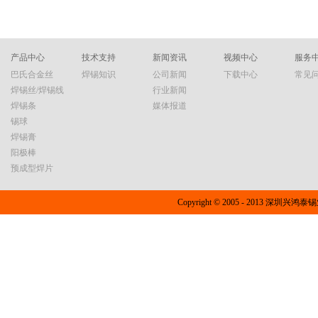
境和人体健康造成危害，符合国际环保法规的要
这层氧化层与不
焊锡丝：常规焊接的优选63焊锡丝，也被称为
焊专用锡丝的选
求。优良的可焊性：无铅焊锡丝具有良好的润湿
焊锡丝焊接不锈
Sn63/Pb37焊锡丝，是一种含有63%锡和37%铅的
具体应用场景和
性、导电率和热导率，能够轻松地与焊接表面结
但在某些特定条
合金线。这种焊锡丝因其低熔点（约183℃）和
质的自动焊锡丝
合，形成牢固的焊接接头。同时，其熔点较
不锈钢的焊接。
优异的流动性而广受欢迎。以下是63焊锡丝的主
导电性和导热性
产品中心
技术支持
新闻资讯
视频中心
服务
低，...
材料和采用正确
要特点：低熔点：较低的熔点使得63焊锡丝在低
的自动焊锡丝，
巴氏合金丝
焊锡知识
公司新闻
下载中心
常见
锡钎料等含有...
温下即可快速熔化，适用于对温度敏感或需要快
远优于欧盟RO
焊锡丝/焊锡线
行业新闻
速焊接的场合。良好的流动性：高铅含量使得焊
接作业。其产品
焊锡条
媒体报道
锡丝在熔化后具有良好的流动性，能够轻松填充
光亮，还具备对
锡球
焊缝，确保焊接质量。易焊接：由于其良好的流
双重功能，非常
焊锡膏
动性和低熔点，63焊锡丝在焊接过程中易于操
二、自动焊专用
阳极棒
作，适合手工焊接和自动化焊接。成本效益：相
保自动焊锡机处
预成型焊片
对于高纯度焊锡丝，63焊锡丝的成本更低，是许
定合适。对于有
多常规焊接项目的经济选择。 然而，需要注意
丝的类型和焊接
的是，63焊锡丝含有铅元素，这在一定程度上限
锡：使用前，必
Copyright © 2005 - 2013 深圳兴
制了其在环保要求较高的场合的应用。二、99焊
待焊料融化时，
锡丝：高精度与环保的选择99焊锡丝，通常指的
75%酒精中的
是高纯度焊锡丝，其主要成分是锡，纯度可达
布在烙铁头上，
99%以上。这种焊锡丝因其高纯度和优异的性能
盘和引脚处理：
而备受青睐。以下是99焊锡丝的主要特点：高纯
磨干净，去除氧
度：高纯度锡的加入使得焊锡丝具有更好的导电
三、自动焊专用
性、尺寸稳定性和可靠性，适用于对焊接质量
浸入适量的焊锡
要...
均匀的焊锡。接