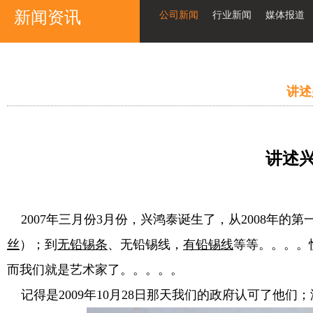
新闻资讯
公司新闻
行业新闻
媒体报道
讲述
讲述
2007
年三月份
3
月份，兴鸿泰诞生了，从
2008
年的第
丝
）；到
无铅锡条
、无铅锡线，
有铅锡线
等等。。。。
而我们就是艺术家了。。。。。
记得是
2009
年
10
月
28
日那天我们的政府认可了他们；