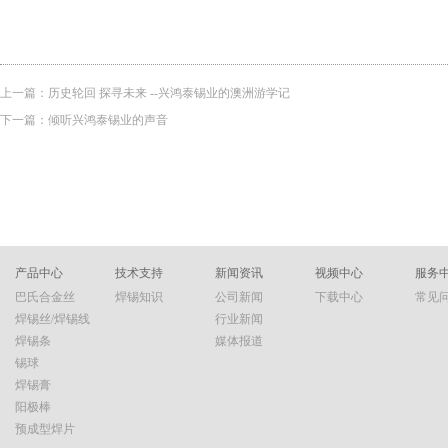
上一篇：
历史轮回 探寻未来 --兴鸿泰锡业的澳洲游学记
下一篇：
倾听兴鸿泰锡业的声音
产品中心
技术支持
新闻资讯
视频中心
服务
巴氏合金丝
焊锡知识
公司新闻
下载中心
常见
焊锡丝/焊锡线
行业新闻
焊锡条
媒体报道
锡球
焊锡膏
阳极棒
预成型焊片