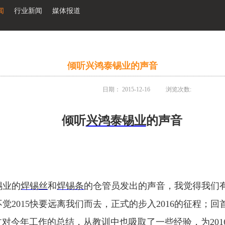
闻
行业新闻
媒体报道
倾听兴鸿泰锡业的声音
日期：
2015-12-16
浏览次数:
倾听
兴鸿泰锡业
的声音
锡业
的
焊锡丝
和
焊锡条
的仓管员发出的
声音，
我觉得我们
不觉
201
5
快要
远离我们而去，正式的步入
201
6
的征程；回
过对
今
年工作的总结，从教训中也吸取了一些经验，为
201