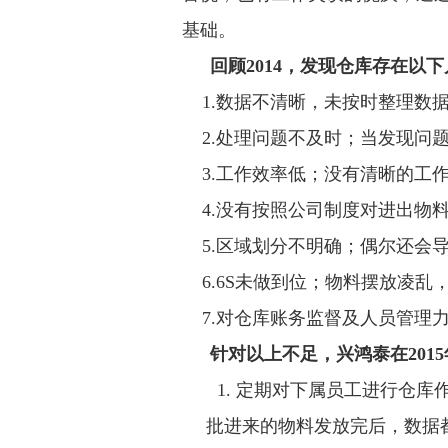
基础。
回顾
2014
，发现仓库存在以下
1.
数据不
清晰
，
未按时整理数
2.
处理问题不及时；当发现问
3.
工作效率低；没有清晰的工
4.
没有按
照公司
制度对进出物
5.
区域划分不明确；
偶尔还会
6.6S
未做到位
；物料摆放凌乱
7.
对仓库账务监督及人员管理
针对以上不足，
兴鸿泰在
2015
1.
定期对下属员工进行仓库
批进来的物料发放完后，
数据