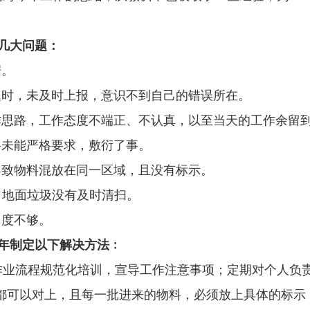
几大问题：
据。
题时，
未及时
上报，意识不到自己的错误所在。
作思路，工作态度不端正、不认真，以至当天的工作余留
料
未能严格要求，
敷衍了事。
导致
物料混放在同一区域，且没有标示。
，地面垃圾没有及时清扫。
力度不够。
年
制定以下解决
方
法﹕
作业流程
规
范化培训，宣导工作注意事项
；
定期对个人负
都可以对上，且
每一批进来的物料，必须放上具体的标示