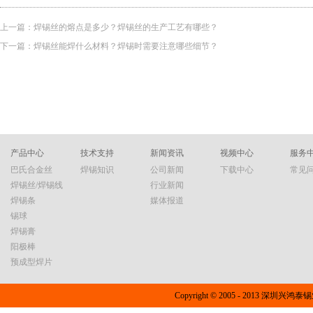
上一篇：
焊锡丝的熔点是多少？焊锡丝的生产工艺有哪些？
下一篇：
焊锡丝能焊什么材料？焊锡时需要注意哪些细节？
产品中心
技术支持
新闻资讯
视频中心
服务
巴氏合金丝
焊锡知识
公司新闻
下载中心
常见
焊锡丝/焊锡线
行业新闻
焊锡条
媒体报道
锡球
焊锡膏
阳极棒
预成型焊片
Copyright © 2005 - 2013 深圳兴