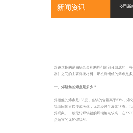
新闻资讯
公司新
焊锡丝指的是由锡合金和助焊剂两部分组成的，有
器件之间的主要焊接材料，那么焊锡丝的熔点是多
一、焊锡丝的熔点是多少？
焊锡丝的熔点是183度，当锡的含量高于63%，
锡由固体直接变成液体，无需经过半液体状态。共
焊现象。一般无铅焊锡丝的焊锡熔点较高，在22
点适宜的无铅焊锡丝。