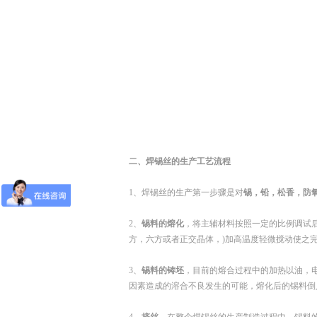
二、焊锡丝的生产工艺流程
1、焊锡丝的生产第一步骤是对
锡，铅，松香，防
2、
锡料的熔化
，将主辅材料按照一定的比例调试后
方，六方或者正交晶体，)加高温度轻微搅动使之
3、
锡料的铸坯
，目前的熔合过程中的加热以油，
因素造成的溶合不良发生的可能，熔化后的锡料倒