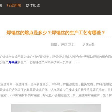
闻
行业新闻
媒体报道
焊锡丝的熔点是多少？焊锡丝的生产工艺有哪些？
日期：
2023-03-21
浏览次数:
铅焊锡合金成份分为锡铅+有铅助焊剂，环保焊锡是由锡铜合金+无铅助焊剂的组合而
少呢？
焊锡丝
的生产工艺有哪些？兴鸿泰技术人员来聊一下：
溶化温度升高，强度降低；当锡的含量少于10%时，焊接强度差，接头发脆，焊料润滑
晶焊锡的熔化温度比非共晶焊锡的低，这样就减少了被焊接的元件受损坏的机会。同
7℃左右，不同焊锡材料的焊锡丝，熔点也不会相差很大，所以在使用焊锡丝前，先了