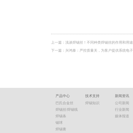
上一篇：
浅谈焊锡丝！不同种类焊锡丝的作用和用途
下一篇：
兴鸿泰：严控质量关，为客户提供系统电子
产品中心
技术支持
新闻资讯
巴氏合金丝
焊锡知识
公司新闻
焊锡丝/焊锡线
行业新闻
焊锡条
媒体报道
锡球
焊锡膏