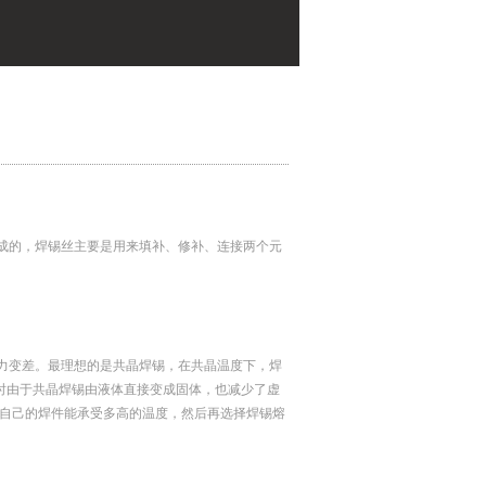
成的，焊锡丝主要是用来填补、修补、连接两个元
能力变差。最理想的是共晶焊锡，在共晶温度下，焊
时由于共晶焊锡由液体直接变成固体，也减少了虚
解自己的焊件能承受多高的温度，然后再选择焊锡熔