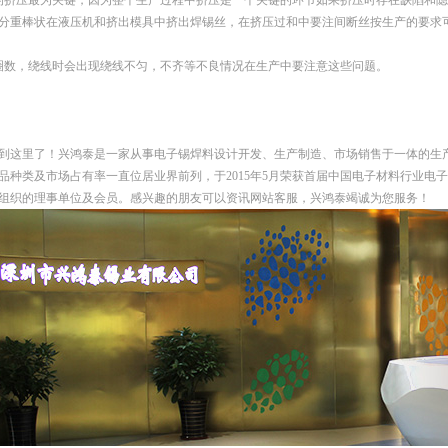
的挤压最为关键，因为整个生产过程中挤压是一个关键的环节如果挤压时存在缺陷和隐
分重棒状在液压机和挤出模具中挤出焊锡丝，在挤压过和中要注间断丝按生产的要求
圈数，绕线时会出现绕线不匀，不齐等不良情况在生产中要注意这些问题。
到这里了！兴鸿泰是一家从事电子锡焊料设计开发、生产制造、市场销售于一体的生
品种类及市场占有率一直位居业界前列，于2015年5月荣获首届中国电子材料行业电
组织的理事单位及会员。感兴趣的朋友可以资讯网站客服，兴鸿泰竭诚为您服务！