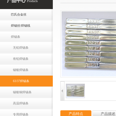
产品中心
Products
巴氏合金丝
焊锡丝/焊锡线
焊锡条
无铅焊锡条
有铅焊锡条
锡银焊锡条
63/37焊锡条
锡银铜焊锡条
高温焊锡条
产品特点
产品描述
专用焊锡条