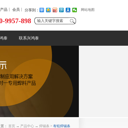
产品
会员
网站地图
分享到：
0-9957-898
鸿泰
联系兴鸿泰
位置：
首页
→
产品中心
→
焊锡条
>
有铅焊锡条