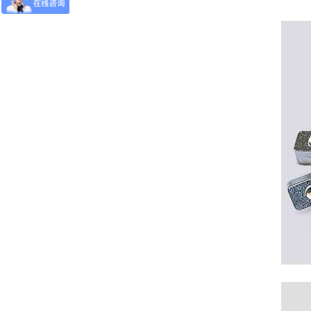
无铅-锡圆球
无铅锡条-锡银铜锡条
无铅焊锡丝-锡银锡线