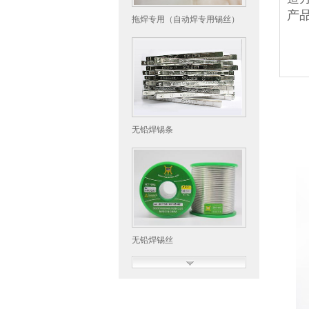
产
拖焊专用（自动焊专用锡丝）
无铅焊锡条
无铅焊锡丝