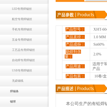
LED专用焊锡丝
航空专用焊锡丝
产品型号：
XHT-60
手机专用焊锡丝
产品直径：
1.0
MM
五金专用焊锡丝
产品成份：
Sn60%
工艺品专用焊锡丝
助焊剂含
2.0%
量：
自动焊专用焊锡丝
适用于
产品用途：
产品
USB专用焊锡丝
产品包装：
10卷/盒
无卤锡线
焊锡条
锡球
本
公司生产的有铅焊锡