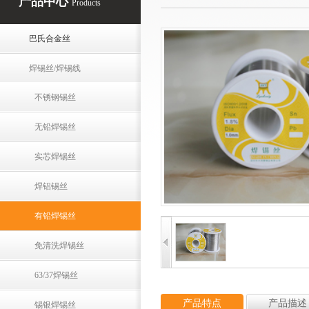
产品中心
Products
巴氏合金丝
焊锡丝/焊锡线
不锈钢锡丝
无铅焊锡丝
实芯焊锡丝
焊铝锡丝
有铅焊锡丝
免清洗焊锡丝
63/37焊锡丝
产品特点
产品描述
锡银焊锡丝