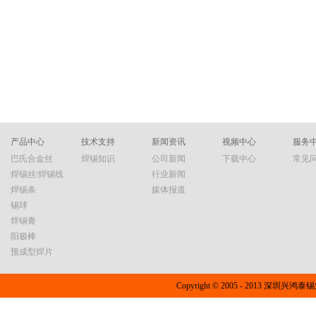
产品中心
技术支持
新闻资讯
视频中心
服务
巴氏合金丝
焊锡知识
公司新闻
下载中心
常见
焊锡丝/焊锡线
行业新闻
焊锡条
媒体报道
锡球
焊锡膏
阳极棒
预成型焊片
Copyright © 2005 - 2013 深圳兴