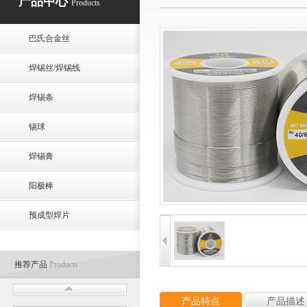
产品中心
Products
巴氏合金丝
焊锡丝/焊锡线
焊锡条
锡球
焊锡膏
阳极棒
预成型焊片
推荐产品
Products
产品特点
产品描述