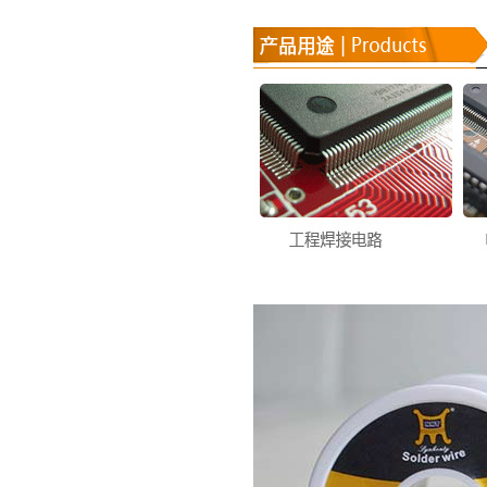
无铅焊锡丝-锡银锡线