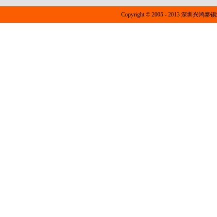
Copyright © 2005 - 2013 深圳兴