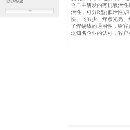
无铅焊锡丝
合自主研发的有机酸活性
活性，可分
R
型
(
低活性
),
快、飞溅少、焊点光亮、
了焊锡线的通用性，给客
泛知名企业的认可，客户
无铅焊锡丝-航空专用焊锡丝
有铅锡条