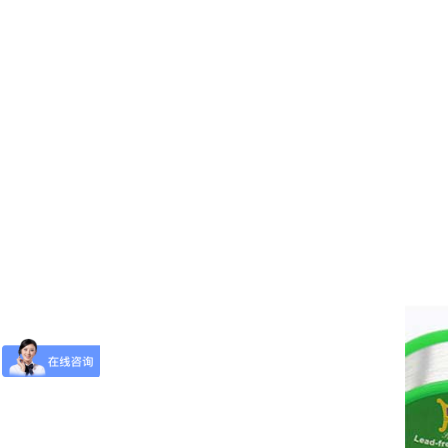
有铅焊锡丝
无铅-锡圆球
无铅锡条-锡银铜锡条