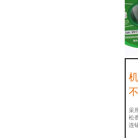
无铅焊锡丝-锡银锡线
不
采
松
连锡