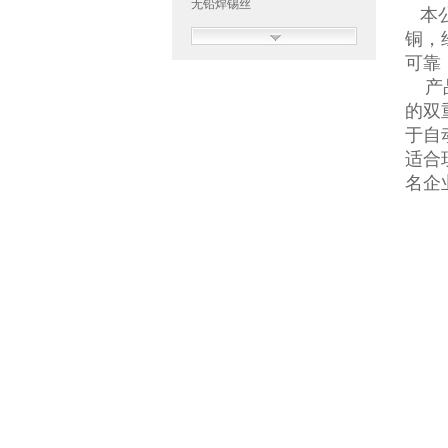
无铅焊锡丝
本公
铜，
可靠
产品
的双
于自
适合
无铅焊锡丝-航空专用焊锡丝
名企
有铅锡条