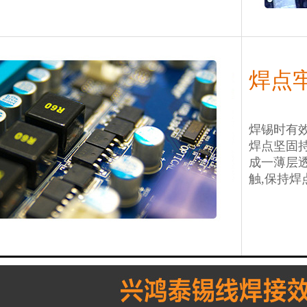
焊点牢
焊锡时有效
焊点坚固持
成一薄层
触,保持焊