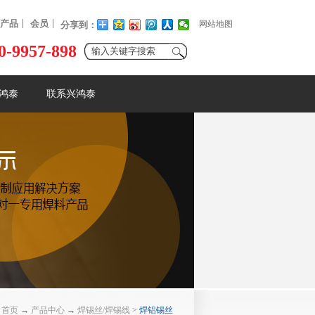
产品
会员
网站地图
分享到：
0-9957-898
鸿泰
联系兴鸿泰
首页
→
产品中心
→
焊锡丝/焊锡线
>
焊铝锡丝