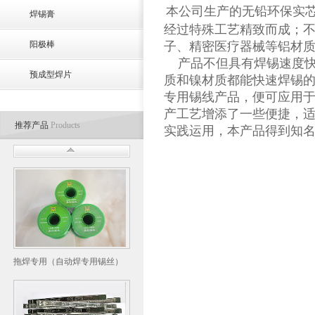
本公司生产的无铅环保实芯锡
焊锡膏
经过特殊工艺精致而成；
阳极棒
子、精密医疗器械等铝材
产品不但具有焊锡速度快
预成型焊片
质和镍材质都能快速焊锡
专用锡线产品，便可应用
产工艺增添了一些便捷，
推荐产品
Products
实践运用，本产品得到知
拖焊专用（自动焊专用锡丝）