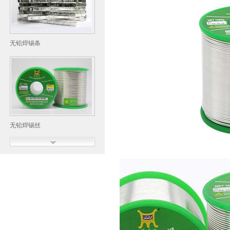
无铅焊锡条
无铅焊锡丝
无铅焊锡丝-航空专用焊锡丝