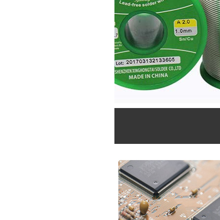
有铅锡条
有铅焊锡丝
无铅-锡圆球