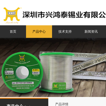
首页
产品中心
技术支持
新闻资讯
产品详情