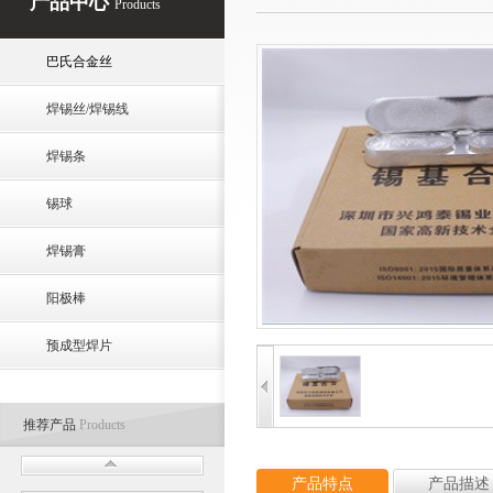
产品中心
Products
巴氏合金丝
焊锡丝/焊锡线
焊锡条
锡球
焊锡膏
阳极棒
预成型焊片
推荐产品
Products
产品特点
产品描述