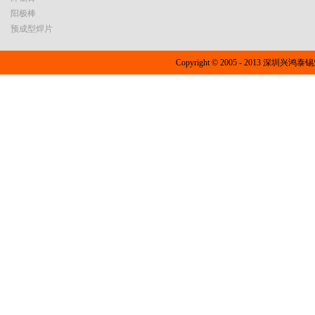
阳极棒
有铅焊锡丝
预成型焊片
Copyright © 2005 - 2013 深圳兴
无铅-锡圆球
无铅锡条-锡银铜锡条