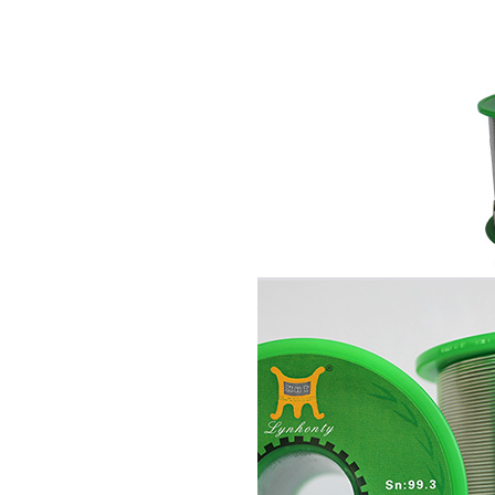
有铅锡条
有铅焊锡丝
无铅-锡圆球