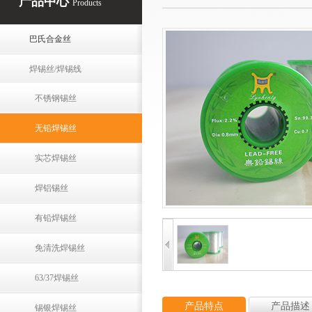
产品中心
Products
巴氏合金丝
焊锡丝/焊锡线
不锈钢锡丝
无铅焊锡丝
实芯焊锡丝
焊铝锡丝
有铅焊锡丝
免清洗焊锡丝
63/37焊锡丝
产品特点
产品描述
锡银焊锡丝