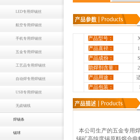
LED专用焊锡丝
航空专用焊锡丝
产品型号：
X
手机专用焊锡丝
产品直径：
1
五金专用焊锡丝
产品成份：
S
工艺品专用焊锡丝
助焊剂含量：
2
产品用途：
自动焊专用焊锡丝
产品包装：
1
USB专用焊锡丝
无卤锡线
焊锡条
本公司生产的五金专用
锡球
锡矿高纯度锡原料熔合电