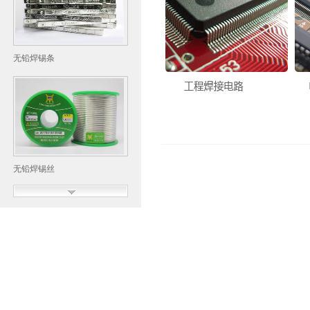
无铅焊锡条
无铅焊锡丝
无铅焊锡丝-航空专用焊锡丝