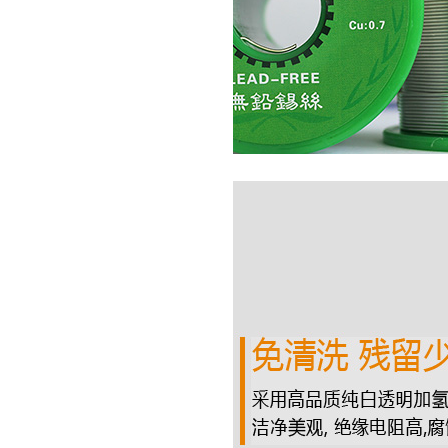
无铅锡条-锡银铜锡条
无铅焊锡丝-锡银锡线