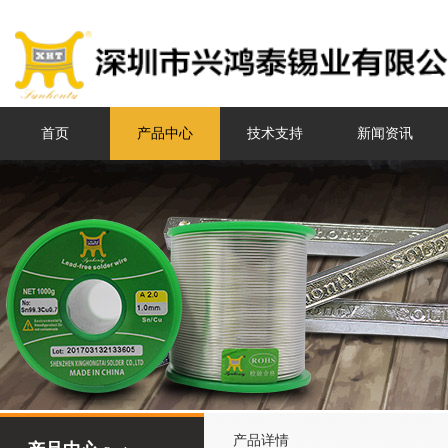
首页
产品中心
技术支持
新闻资讯
产品详情