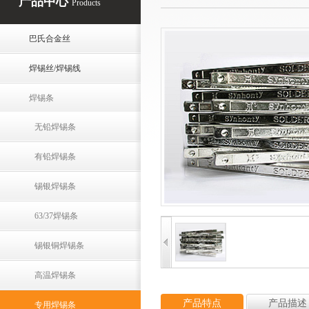
产品中心
Products
巴氏合金丝
焊锡丝/焊锡线
焊锡条
无铅焊锡条
有铅焊锡条
锡银焊锡条
63/37焊锡条
锡银铜焊锡条
高温焊锡条
产品特点
产品描述
专用焊锡条