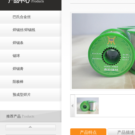
产品中心
Products
巴氏合金丝
焊锡丝/焊锡线
焊锡条
锡球
焊锡膏
阳极棒
预成型焊片
推荐产品
Products
产品特点
产品描述