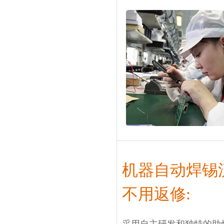
机器自动焊锡
不用返修: