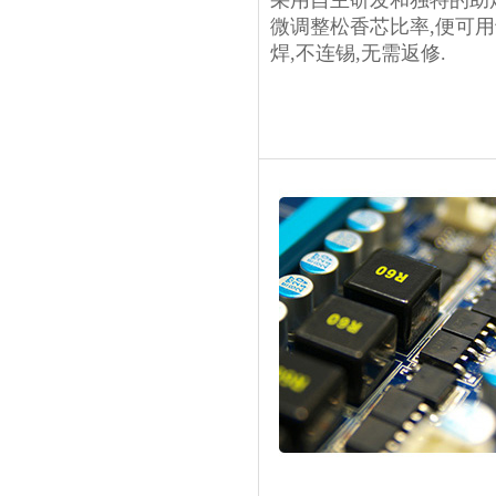
采用自主研发和独特的助
微调整松香芯比率,便可用
焊,不连锡,无需返修.