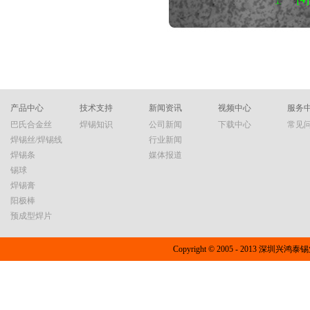
产品中心
技术支持
新闻资讯
视频中心
服务
巴氏合金丝
焊锡知识
公司新闻
下载中心
常见
焊锡丝/焊锡线
行业新闻
焊锡条
媒体报道
锡球
焊锡膏
阳极棒
预成型焊片
Copyright © 2005 - 2013 深圳兴