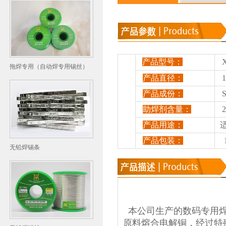
产品型号：
X
拖焊专用（自动焊专用锡丝）
产品直径：
1
产品成份：
S
助焊剂含量：
2
产品用途：
产品包装：
1
无铅焊锡条
本公司生产的数码专用
原料熔合电解铜，经过特