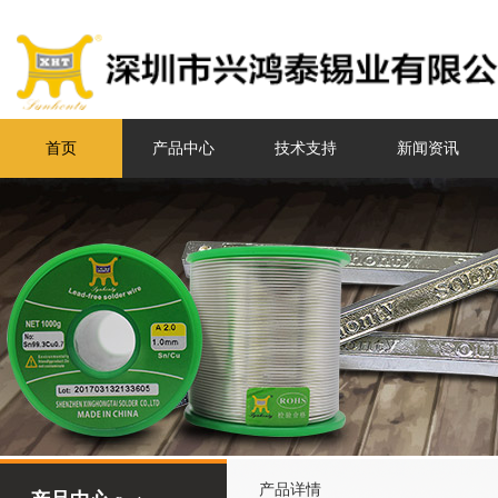
首页
产品中心
技术支持
新闻资讯
产品详情